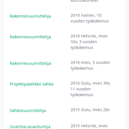
asuntokohteet
2016 nainen, 10
Rakennesuunnittelija
3
vuoden työkokemus
2016 Helsinki, mies
Rakennesuunnittelija
3
33v, 3 vuoden
työkokemus
2016 mies, 3 vuoden
Rakennesuunnittelija
2
työkokemus
2016 Oulu, mies 39v,
Projektipäällikkö sähkö
3
11 vuoden
työkokemus
2015 Oulu, mies 28v
Sähkösuunnittelija
2
2015 Helsinki, mies
Sisäilma-asiantuntija
2