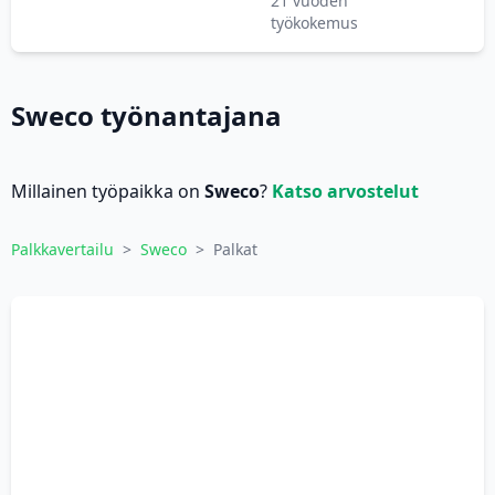
21 vuoden
työkokemus
Sweco työnantajana
Millainen työpaikka on
Sweco
?
Katso arvostelut
Palkkavertailu
>
Sweco
>
Palkat