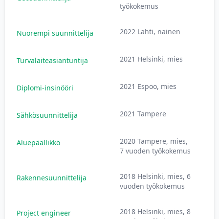
työkokemus
2022 Lahti, nainen
Nuorempi suunnittelija
2
2021 Helsinki, mies
Turvalaiteasiantuntija
4
2021 Espoo, mies
Diplomi-insinööri
3
2021 Tampere
Sähkösuunnittelija
3
2020 Tampere, mies,
Aluepäällikkö
5
7 vuoden työkokemus
2018 Helsinki, mies, 6
Rakennesuunnittelija
3
vuoden työkokemus
2018 Helsinki, mies, 8
Project engineer
4