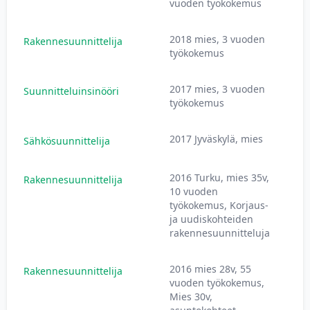
vuoden työkokemus
2018 mies, 3 vuoden
Rakennesuunnittelija
2
työkokemus
2017 mies, 3 vuoden
Suunnitteluinsinööri
2
työkokemus
2017 Jyväskylä, mies
Sähkösuunnittelija
2
2016 Turku, mies 35v,
Rakennesuunnittelija
3
10 vuoden
työkokemus, Korjaus-
ja uudiskohteiden
rakennesuunnitteluja
2016 mies 28v, 55
Rakennesuunnittelija
2
vuoden työkokemus,
Mies 30v,