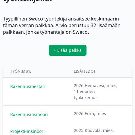
Tyypillinen Sweco työntekijä ansaitsee keskimäärin
tämän verran palkkaa. Arvio perustuu 32 lisäämään
palkkaan, jonka työnantaja on Sweco.
+ Lisää palkka
TYÖNIMIKE
LISÄTIEDOT
P
2026 Heinävesi, mies,
Rakennusmestari
6
11 vuoden
työkokemus
2026 Eura, mies
Rakennusinsinööri
7
2025 Kouvola, mies,
Projekti-insinööri
7