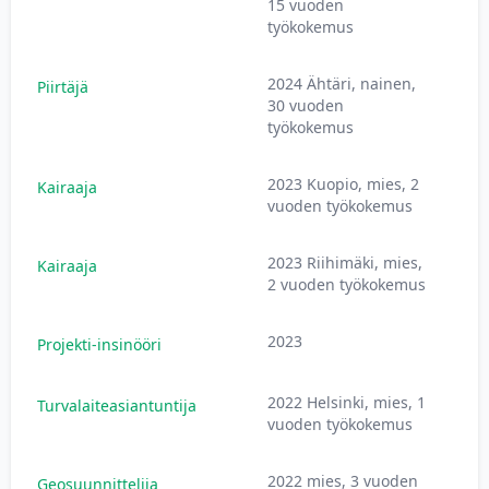
15 vuoden
työkokemus
2024 Ähtäri, nainen,
Piirtäjä
4
30 vuoden
työkokemus
2023 Kuopio, mies, 2
Kairaaja
2
vuoden työkokemus
2023 Riihimäki, mies,
Kairaaja
2
2 vuoden työkokemus
2023
Projekti-insinööri
8
2022 Helsinki, mies, 1
Turvalaiteasiantuntija
4
vuoden työkokemus
2022 mies, 3 vuoden
Geosuunnittelija
3