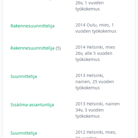
26v, 1 vuoden
työkokemus
2014 Oulu, mies, 1
Rakennesuunnittelija
2
vuoden työkokemus
2014 Helsinki, mies
Rakennesuunnittelija
(5)
3
26v, alle 5 vuoden
työkokemus
2013 Helsinki,
Suunnittelija
3
nainen, 25 vuoden
työkokemus
2013 Helsinki, nainen
Sisäilma-asiantuntija
3
34v, 3 vuoden
työkokemus
2012 Helsinki, mies,
Suunnittelija
3