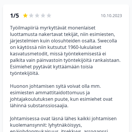
1/5
10.10.2023
Työilmapiiriä myrkyttävät monenlaiset
luottamusta nakertavat tekijät, niin esimiesten,
järjestelmien kuin olosuhteiden osalta. Swecolla
on käytössä niin kutsutut 1960-lukulaiset
kasvatusmetodit, missä työntekemisestä ei
palkita vain päinvastoin työntekijöitä rankaistaan.
Esimiehet pyytävät kyttäämään toisia
työntekijöitä.
Huonon johtamisen syitä voivat olla mm.
esimiesten ammattitaidottomuus ja
johtajakoulutuksen puute, kun esimiehet ovat
lähinnä substanssiosaajia.
Johtamisessa ovat läsnä lähes kaikki johtamisen
kuolemansynnit: lyhytnäköisyys,
epäjohdonmukaisuus, itsekkyys, arroganssi,