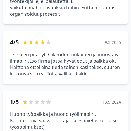
työntekijöille, ei palautetta. Ei
vaikutusmahdollisuuksia töihin. Erittäin huonosti
organisoidut prosessit.
4/5
9.3.2025
Itse olen pitänyt. Oikeudenmukainen ja innostava
ilmapiiri. Iso firma jossa hyvät edut ja palkka ok.
Haittana ettei aina tiedä toinen käsi tekee, suuren
kokonsa vuoksi. Töitä välillä liikakin.
1/5
13.9.2024
Huono työpaikka ja huono työilmapiiri.
Kannustimia saavat johtajat ja esimiehet (erilaiset
työsopimukset).