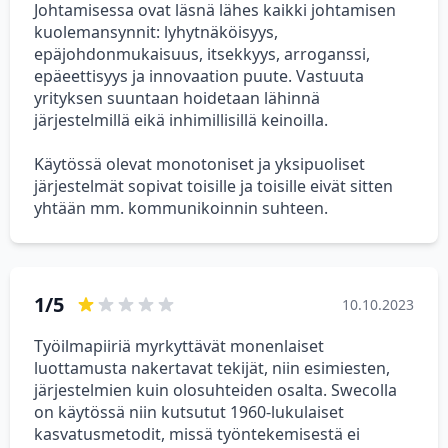
Johtamisessa ovat läsnä lähes kaikki johtamisen
kuolemansynnit: lyhytnäköisyys,
epäjohdonmukaisuus, itsekkyys, arroganssi,
epäeettisyys ja innovaation puute. Vastuuta
yrityksen suuntaan hoidetaan lähinnä
järjestelmillä eikä inhimillisillä keinoilla.
Käytössä olevat monotoniset ja yksipuoliset
järjestelmät sopivat toisille ja toisille eivät sitten
yhtään mm. kommunikoinnin suhteen.
1/5
10.10.2023
Työilmapiiriä myrkyttävät monenlaiset
luottamusta nakertavat tekijät, niin esimiesten,
järjestelmien kuin olosuhteiden osalta. Swecolla
on käytössä niin kutsutut 1960-lukulaiset
kasvatusmetodit, missä työntekemisestä ei