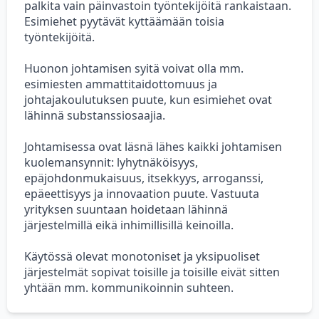
palkita vain päinvastoin työntekijöitä rankaistaan.
Esimiehet pyytävät kyttäämään toisia
työntekijöitä.
Huonon johtamisen syitä voivat olla mm.
esimiesten ammattitaidottomuus ja
johtajakoulutuksen puute, kun esimiehet ovat
lähinnä substanssiosaajia.
Johtamisessa ovat läsnä lähes kaikki johtamisen
kuolemansynnit: lyhytnäköisyys,
epäjohdonmukaisuus, itsekkyys, arroganssi,
epäeettisyys ja innovaation puute. Vastuuta
yrityksen suuntaan hoidetaan lähinnä
järjestelmillä eikä inhimillisillä keinoilla.
Käytössä olevat monotoniset ja yksipuoliset
järjestelmät sopivat toisille ja toisille eivät sitten
yhtään mm. kommunikoinnin suhteen.