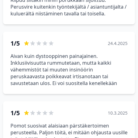
Riipuu siitäkin mihin porukkaan sijoittuu.
Perusvire kuitenkin työntekijältä / asiantuntijalta /
kuluerältä niistäminen tavalla tai toisella.
1/5
24.4.2025
Aivan kuin dystooppinen painajainen.
Inklusiivisuutta rummutetaan, mutta kaikki
vähemmistöt tai muuten insinöörin
peruskaavasta poikkeavat irtisanotaan tai
savustetaan ulos. Ei voi suositella kenellekään
1/5
10.3.2025
Pomot suosivat alaisiaan pärstäkertoimen
perusteella. Paljon töitä, ei mitään ohjausta uusille