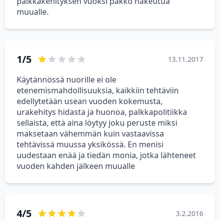
palkkakehityksen vuoksi pakko hakeutua
muualle.
1/5
13.11.2017
Käytännössä nuorille ei ole
etenemismahdollisuuksia, kaikkiin tehtäviin
edellytetään usean vuoden kokemusta,
urakehitys hidasta ja huonoa, palkkapolitiikka
sellaista, että aina löytyy joku peruste miksi
maksetaan vähemmän kuin vastaavissa
tehtävissä muussa yksikössä. En menisi
uudestaan enää ja tiedän monia, jotka lähteneet
vuoden kahden jälkeen muualle
4/5
3.2.2016