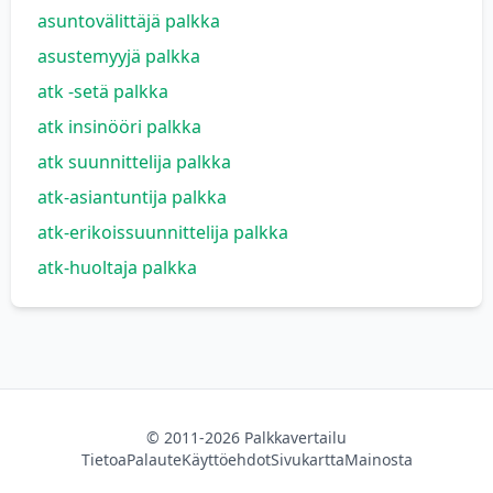
asuntovälittäjä palkka
asustemyyjä palkka
atk -setä palkka
atk insinööri palkka
atk suunnittelija palkka
atk-asiantuntija palkka
atk-erikoissuunnittelija palkka
atk-huoltaja palkka
© 2011-2026 Palkkavertailu
Tietoa
Palaute
Käyttöehdot
Sivukartta
Mainosta