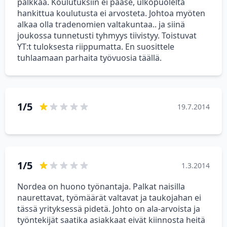
palkkaa. Koulutuksiin ei pääse, ulkopuolelta
hankittua koulutusta ei arvosteta. Johtoa myöten
alkaa olla tradenomien valtakuntaa.. ja siinä
joukossa tunnetusti tyhmyys tiivistyy. Toistuvat
YT:t tuloksesta riippumatta. En suosittele
tuhlaamaan parhaita työvuosia täällä.
1/5
19.7.2014
1/5
1.3.2014
Nordea on huono työnantaja. Palkat naisilla
naurettavat, työmäärät valtavat ja taukojahan ei
tässä yrityksessä pidetä. Johto on ala-arvoista ja
työntekijät saatika asiakkaat eivät kiinnosta heitä