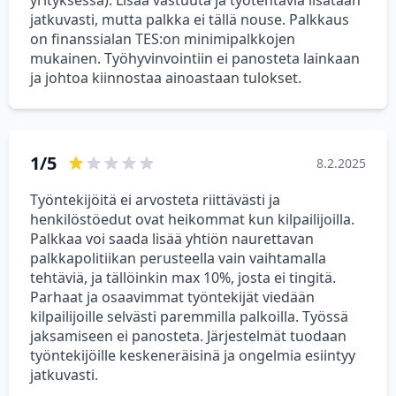
yrityksessä). Lisää vastuuta ja työtehtäviä lisätään
jatkuvasti, mutta palkka ei tällä nouse. Palkkaus
on finanssialan TES:on minimipalkkojen
mukainen. Työhyvinvointiin ei panosteta lainkaan
ja johtoa kiinnostaa ainoastaan tulokset.
1/5
8.2.2025
Työntekijöitä ei arvosteta riittävästi ja
henkilöstöedut ovat heikommat kun kilpailijoilla.
Palkkaa voi saada lisää yhtiön naurettavan
palkkapolitiikan perusteella vain vaihtamalla
tehtäviä, ja tällöinkin max 10%, josta ei tingitä.
Parhaat ja osaavimmat työntekijät viedään
kilpailijoille selvästi paremmilla palkoilla. Työssä
jaksamiseen ei panosteta. Järjestelmät tuodaan
työntekijöille keskeneräisinä ja ongelmia esiintyy
jatkuvasti.