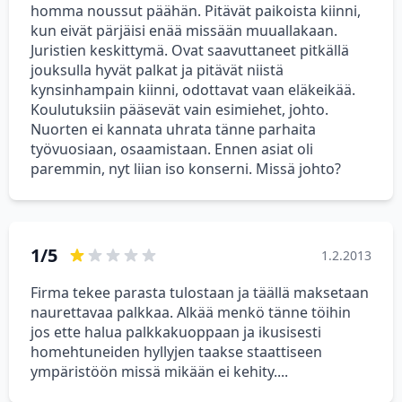
homma noussut päähän. Pitävät paikoista kiinni,
kun eivät pärjäisi enää missään muuallakaan.
Juristien keskittymä. Ovat saavuttaneet pitkällä
jouksulla hyvät palkat ja pitävät niistä
kynsinhampain kiinni, odottavat vaan eläkeikää.
Koulutuksiin pääsevät vain esimiehet, johto.
Nuorten ei kannata uhrata tänne parhaita
työvuosiaan, osaamistaan. Ennen asiat oli
paremmin, nyt liian iso konserni. Missä johto?
1/5
1.2.2013
Firma tekee parasta tulostaan ja täällä maksetaan
naurettavaa palkkaa. Alkää menkö tänne töihin
jos ette halua palkkakuoppaan ja ikusisesti
homehtuneiden hyllyjen taakse staattiseen
ympäristöön missä mikään ei kehity....