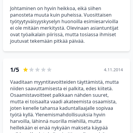
Johtaminen on hyvin heikkoa, eikä siihen
panosteta muuta kuin puheissa. Vuosittaisen
työtyytyväisyyskyselyn huonoilla esimiesarvioilla
ei ole mitään merkitystä. Olevinaan asiantuntijat
ovat työaikalain piirissä, mutta tosiassa ihmiset
joutuvat tekemään pitkää päivää.
1/5
4.11.2014
Vaaditaan myyntitavoitteiden täyttämistä, mutta
niiden saavuttamisesta ei palkita, edes kiitetä.
Osaamistavoitteet palkkaan nähden suuret,
mutta ei toisaalta vaadi akateemista osaamista,
joten kenelle tahansa kaduntallaajalle sopivaa
työtä kyllä. Ylenemismahdollisuuksia hyvin
harvoilla, lähinnä nuorilla miehillä, mutta
heillekään ei enää nykyään makseta käypää