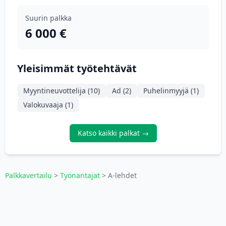
Suurin palkka
6 000 €
Yleisimmät työtehtävät
Myyntineuvottelija (10)
Ad (2)
Puhelinmyyjä (1)
Valokuvaaja (1)
Katso kaikki palkat →
Palkkavertailu
>
Työnantajat
> A-lehdet