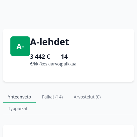
A-lehdet
A-
3 442 €
14
€/kk (keskiarvo)
palkkaa
Yhteenveto
Palkat (14)
Arvostelut (0)
Työpaikat