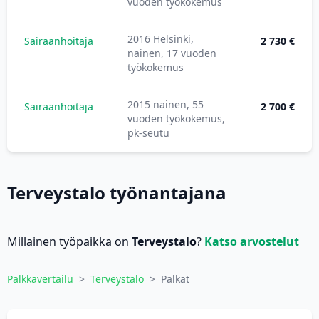
vuoden työkokemus
2016 Helsinki,
Sairaanhoitaja
2 730 €
nainen, 17 vuoden
työkokemus
2015 nainen, 55
Sairaanhoitaja
2 700 €
vuoden työkokemus,
pk-seutu
Terveystalo työnantajana
Millainen työpaikka on
Terveystalo
?
Katso arvostelut
Palkkavertailu
>
Terveystalo
>
Palkat