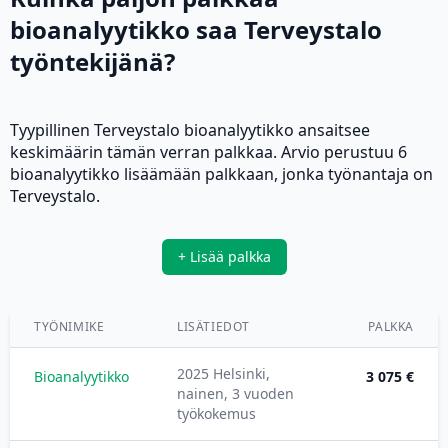
bioanalyytikko saa Terveystalo
työntekijänä?
Tyypillinen Terveystalo bioanalyytikko ansaitsee
keskimäärin tämän verran palkkaa. Arvio perustuu 6
bioanalyytikko lisäämään palkkaan, jonka työnantaja on
Terveystalo.
+ Lisää palkka
TYÖNIMIKE
LISÄTIEDOT
PALKKA
2025 Helsinki,
Bioanalyytikko
3 075 €
nainen, 3 vuoden
työkokemus