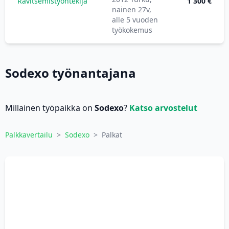
Ravitsemistyöntekijä
1 300 €
nainen 27v,
alle 5 vuoden
työkokemus
Sodexo työnantajana
Millainen työpaikka on
Sodexo
?
Katso arvostelut
Palkkavertailu
>
Sodexo
>
Palkat