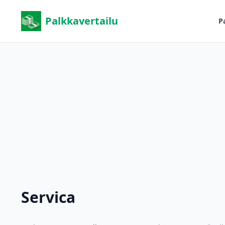
Palkkavertailu
P
Servica