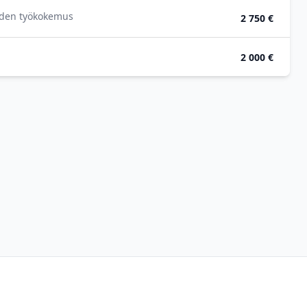
oden työkokemus
2 750 €
2 000 €