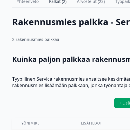
Yhteenveto
Palkat (2)
Arvostelut (23)
Työpaik
Rakennusmies palkka - Ser
2 rakennusmies palkkaa
Kuinka paljon palkkaa rakennusmi
Tyypillinen Servica rakennusmies ansaitsee keskimää
rakennusmies lisäämään palkkaan, jonka työnantaja o
+ Lis
TYÖNIMIKE
LISÄTIEDOT