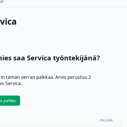
at
vica
es saa Servica työntekijänä?
rin tämän verran palkkaa. Arvio perustuu 2
n Servica.
ää palkka
PALKKA