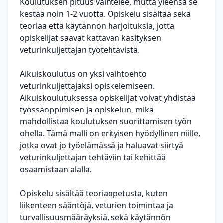
Koulutuksen pituus vaihtelee, mutta yleensä se
kestää noin 1-2 vuotta. Opiskelu sisältää sekä
teoriaa että käytännön harjoituksia, jotta
opiskelijat saavat kattavan käsityksen
veturinkuljettajan työtehtävistä.
Aikuiskoulutus on yksi vaihtoehto
veturinkuljettajaksi opiskelemiseen.
Aikuiskoulutuksessa opiskelijat voivat yhdistää
työssäoppimisen ja opiskelun, mikä
mahdollistaa koulutuksen suorittamisen työn
ohella. Tämä malli on erityisen hyödyllinen niille,
jotka ovat jo työelämässä ja haluavat siirtyä
veturinkuljettajan tehtäviin tai kehittää
osaamistaan alalla.
Opiskelu sisältää teoriaopetusta, kuten
liikenteen sääntöjä, veturien toimintaa ja
turvallisuusmääräyksiä, sekä käytännön