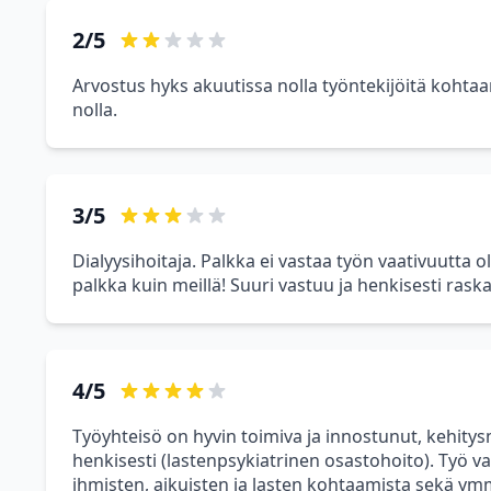
2/5
Arvostus hyks akuutissa nolla työntekijöitä koht
nolla.
3/5
Dialyysihoitaja. Palkka ei vastaa työn vaativuutta ol
palkka kuin meillä! Suuri vastuu ja henkisesti rask
4/5
Työyhteisö on hyvin toimiva ja innostunut, kehitys
henkisesti (lastenpsykiatrinen osastohoito). Työ va
ihmisten, aikuisten ja lasten kohtaamista sekä ym