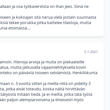
jallaan ja osa työkavereista on ihan jees. Siinä ne
oiseen ja kokoajan sitä narua vielä jostain suunnasta
ksiä tekee porukka jotka kattelee tilastoja, mutta
nia etsimässä....
5.1.2021
amoin. Hienoja arvoja ja muita on plakaateille
atua, mutta jatkuvalla vajaamiehityksellä kovin
teko on päivästä toiseen selviämistä. Henkilökunta
aan n. 3 vuotta sitten ja meillä niitä on pidetty 3
ta, jotka eivät toteudu, koska näitä hirvittävän
tätyöstä mitään tiedä. Ja ei meiltä, jotka tätä työtä
tään paljon alempiarvoisena ja ilmeisesti myös