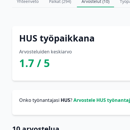
Yhteenveto
Palkat (294)
Arvostelut (10)
Työp
HUS työpaikkana
Arvosteluiden keskiarvo
1.7 / 5
Onko työnantajasi
HUS
?
Arvostele HUS työnanta
10 arvostelua