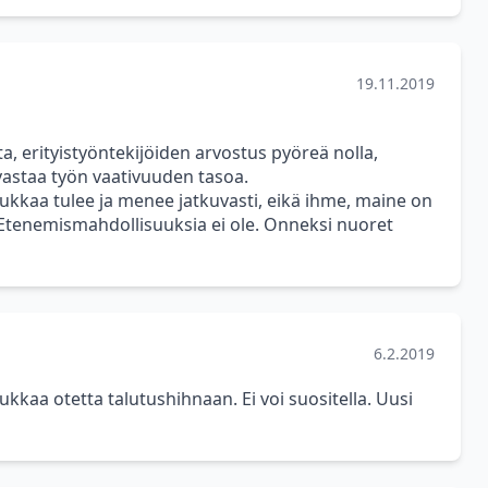
19.11.2019
a, erityistyöntekijöiden arvostus pyöreä nolla,
 vastaa työn vaativuuden tasoa.
kkaa tulee ja menee jatkuvasti, eikä ihme, maine on
la. Etenemismahdollisuuksia ei ole. Onneksi nuoret
6.2.2019
iukkaa otetta talutushihnaan. Ei voi suositella. Uusi