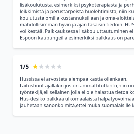
lisäkoulutusta, esimerkiksi psykoterapiasta ja perh
leikkimistä ja perustarpeista huolehtimista, niin k
koulutusta omilla kustannuksillaan ja oma-aloitteises
mahdollisimman hyvin ja ajan tasaisin tiedoin. 
voi kestää. Palkkauksessa lisäkouluttautuminen ei 
Espoon kaupungeilla esimerkiksi palkkaus on par
1/5
Hussissa ei arvosteta alempaa kastia ollenkaan.
Laitoshuoltajallakin jos on ammattitutkinto,niin 
työntekijä,eli sellainen jolla ei ole halastua tietoa k
Hus-desiko palkkaa ulkomaalaista halpatyövoimaa,läh
jauhetaan sanonko mitä,ettei muka suomalaisille k