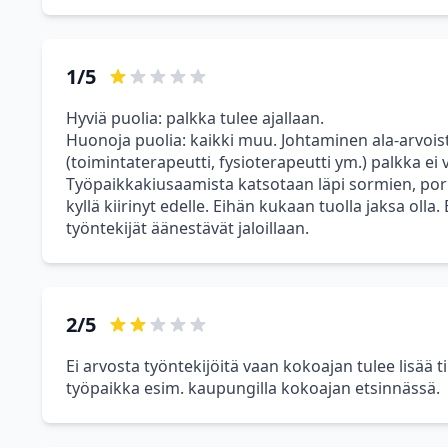
1/5
Hyviä puolia: palkka tulee ajallaan.
Huonoja puolia: kaikki muu. Johtaminen ala-arvoist
(toimintaterapeutti, fysioterapeutti ym.) palkka ei
Työpaikkakiusaamista katsotaan läpi sormien, poru
kyllä kiirinyt edelle. Eihän kukaan tuolla jaksa ol
työntekijät äänestävät jaloillaan.
2/5
Ei arvosta työntekijöitä vaan kokoajan tulee lisää t
työpaikka esim. kaupungilla kokoajan etsinnässä.