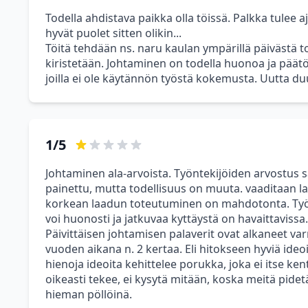
Todella ahdistava paikka olla töissä. Palkka tulee a
hyvät puolet sitten olikin...
Töitä tehdään ns. naru kaulan ympärillä päivästä t
kiristetään. Johtaminen on todella huonoa ja päätö
joilla ei ole käytännön työstä kokemusta. Uutta duu
1/5
Johtaminen ala-arvoista. Työntekijöiden arvostus s
painettu, mutta todellisuus on muuta. vaaditaan la
korkean laadun toteutuminen on mahdotonta. Työn
voi huonosti ja jatkuvaa kyttäystä on havaittavissa.
Päivittäisen johtamisen palaverit ovat alkaneet varm
vuoden aikana n. 2 kertaa. Eli hitokseen hyviä ideoi
hienoja ideoita kehittelee porukka, joka ei itse kent
oikeasti tekee, ei kysytä mitään, koska meitä pide
hieman pöllöinä.