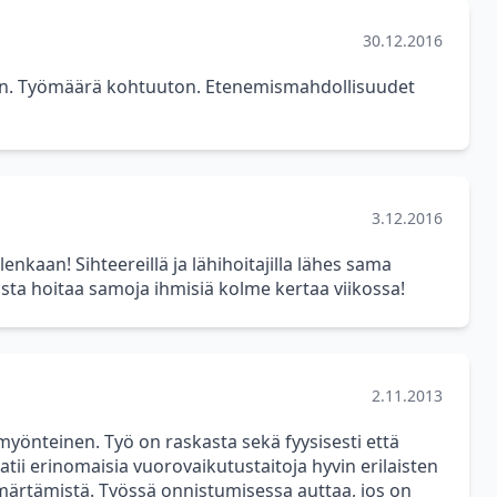
30.12.2016
aan. Työmäärä kohtuuton. Etenemismahdollisuudet
3.12.2016
lenkaan! Sihteereillä ja lähihoitajilla lähes sama
asta hoitaa samoja ihmisiä kolme kertaa viikossa!
2.11.2013
myönteinen. Työ on raskasta sekä fyysisesti että
atii erinomaisia vuorovaikutustaitoja hyvin erilaisten
märtämistä. Työssä onnistumisessa auttaa, jos on