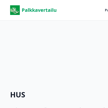
Palkkavertailu
P
HUS