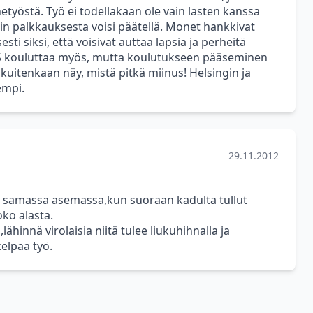
etyöstä. Työ ei todellakaan ole vain lasten kanssa
uin palkkauksesta voisi päätellä. Monet hankkivat
ti siksi, että voisivat auttaa lapsia ja perheitä
HUS kouluttaa myös, mutta koulutukseen pääseminen
kuitenkaan näy, mistä pitkä miinus! Helsingin ja
empi.
29.11.2012
on samassa asemassa,kun suoraan kadulta tullut
oko alasta.
innä virolaisia niitä tulee liukuhihnalla ja
elpaa työ.