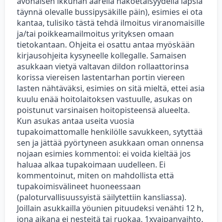
avonaisen ikkunan äärellä näköetäisyydellä lapsia
täynnä olevalle bussipysäkille päin), esimies ei ota
kantaa, tulisiko tästä tehdä ilmoitus viranomaisille
ja/tai poikkeamailmoitus yrityksen omaan
tietokantaan. Ohjeita ei osattu antaa myöskään
kirjausohjeita kysyneelle kollegalle. Samaisen
asukkaan vietyä valtavan dildon rollaattorinsa
korissa viereisen lastentarhan portin viereen
lasten nähtäväksi, esimies on sitä mieltä, ettei asia
kuulu enää hoitolaitoksen vastuulle, asukas on
poistunut varsinaisen hoitopisteensä alueelta.
Kun asukas antaa useita vuosia
tupakoimattomalle henkilölle savukkeen, sytyttää
sen ja jättää pyörtyneen asukkaan oman onnensa
nojaan esimies kommentoi: ei voida kieltää jos
haluaa alkaa tupakoimaan uudelleen. Ei
kommentoinut, miten on mahdollista että
tupakoimisvälineet huoneessaan
(paloturvallisuussyistä säilytettiin kansliassa).
Joillain asukkailla yöunien pituudeksi venähti 12 h,
jona aikana ei nesteitä tai ruokaa, 1xvaipanvaihto.