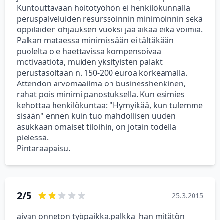
Kuntouttavaan hoitotyöhön ei henkilökunnalla
peruspalveluiden resurssoinnin minimoinnin sekä
oppilaiden ohjauksen vuoksi jää aikaa eikä voimia.
Palkan mataessa minimissään ei tältäkään
puolelta ole haettavissa kompensoivaa
motivaatiota, muiden yksityisten palakt
perustasoltaan n. 150-200 euroa korkeamalla.
Attendon arvomaailma on businesshenkinen,
rahat pois minimi panostuksella. Kun esimies
kehottaa henkilökuntaa: "Hymyikää, kun tulemme
sisään" ennen kuin tuo mahdollisen uuden
asukkaan omaiset tiloihin, on jotain todella
pielessä.
Pintaraapaisu.
2/5
25.3.2015
aivan onneton työpaikka.palkka ihan mitätön