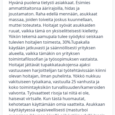
Hyvänä puolena tietysti asiakkaat. Esimies
ammattitaitonsa äärirajoilla, hidas ja
joustamaton. Raha edellä mennään, asukkaat
massaa, joiden toiveita joskus kuunnellaan,
muttei toteuteta. Hoitajat syövät asukkaiden
ruuat, vaikka tämä on yksiselitteisesti kielletty.
Yökön tekemä aamupala tulee syödyksi seiskaan
tulevien hoitajien toimesta, 30%.Tupakalla
käydään jatkuvasti ja säännöllisesti yrityksen
alueella, vaikka tämäkin on yrityksen
toimintafilosofian ja työsopimuksen vastaista.
Hoitajat jättävät tupakkataukojensa ajaksi
vastuuseen harjoittelijan tai työtehtävissään kiinni
olevan hoitajan, ilman puhelinta. Yökkö nukkuu
vakituiseen työaikana, vastuulla 25 vanhusta ja
koko toimintayksikön turvallisuuden/kameroiden
valvonta. Työvaatteet risoja tai niitä ei ole,
haisevat virtsalle. Kun tästä huomautat,
kehotetaan käyttämään omia vaatteita. Asukkaan
käyttäytyessä epäsiveellisesti (masturboi