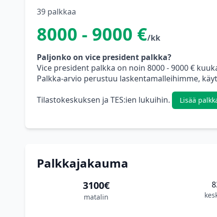
39 palkkaa
8000 - 9000 €
/kk
Paljonko on vice president palkka?
Vice president palkka on noin 8000 - 9000 € kuuk
Palkka-arvio perustuu laskentamalleihimme, käytt
Tilastokeskuksen ja TES:ien lukuihin.
Lisää palkk
Palkkajakauma
3100€
8
kes
matalin