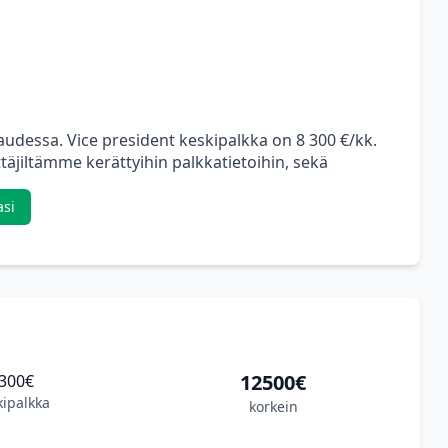
audessa. Vice president keskipalkka on 8 300 €/kk.
äjiltämme kerättyihin palkkatietoihin, sekä
asi
12500€
300€
kipalkka
korkein