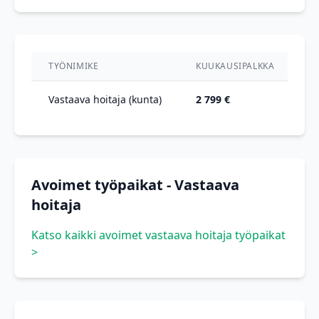
TYÖNIMIKE
KUUKAUSIPALKKA
V
Vastaava hoitaja (kunta)
2 799 €
0
Avoimet työpaikat - Vastaava
hoitaja
Katso kaikki avoimet vastaava hoitaja työpaikat
>