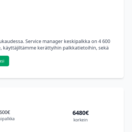
uukaudessa. Service manager keskipalkka on 4 600
 käyttäjiltämme kerättyihin palkkatietoihin, sekä
asi
6480€
600€
kipalkka
korkein