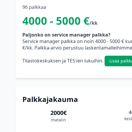
96 palkkaa
4000 - 5000 €
/kk
Paljonko on service manager palkka?
Service manager palkka on noin 4000 - 5000 € k
€/kk. Palkka-arvio perustuu laskentamalleihimme,
Tilastokeskuksen ja TES:ien lukuihin.
Lisää palkk
Palkkajakauma
2000€
4
kes
matalin