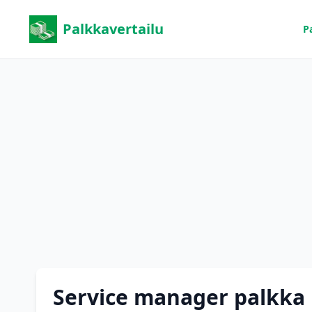
Palkkavertailu
P
Service manager palkka