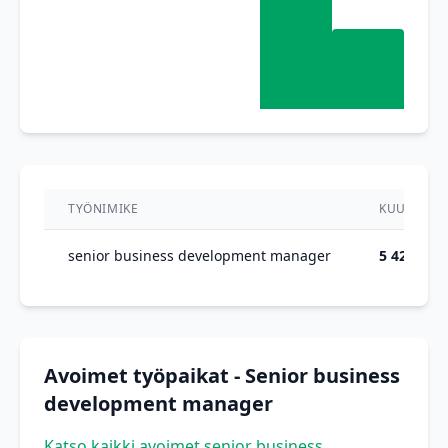
TYÖNIMIKE
KUUKAUSI
senior business development manager
5 425 €
Avoimet työpaikat - Senior business
development manager
Katso kaikki avoimet senior business