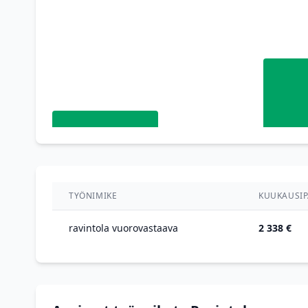
TYÖNIMIKE
KUUKAUSIP
ravintola vuorovastaava
2 338 €