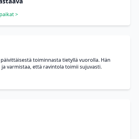
vastaava
paikat >
äivittäisestä toiminnasta tietyllä vuorolla. Hän
a varmistaa, että ravintola toimii sujuvasti.