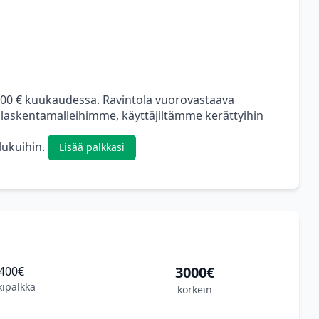
000 € kuukaudessa. Ravintola vuorovastaava
 laskentamalleihimme, käyttäjiltämme kerättyihin
 lukuihin.
Lisää palkkasi
3000€
400€
kipalkka
korkein