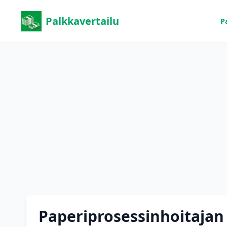
Palkkavertailu
P
Paperiprosessinhoitajan