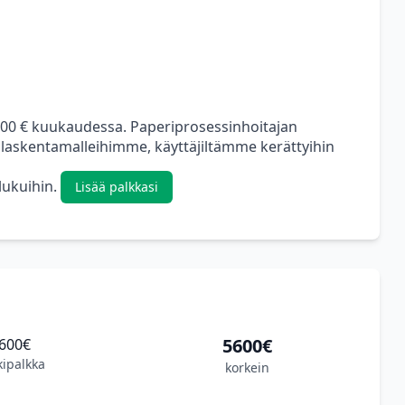
000 € kuukaudessa. Paperiprosessinhoitajan
 laskentamalleihimme, käyttäjiltämme kerättyihin
 lukuihin.
Lisää palkkasi
5600€
600€
kipalkka
korkein