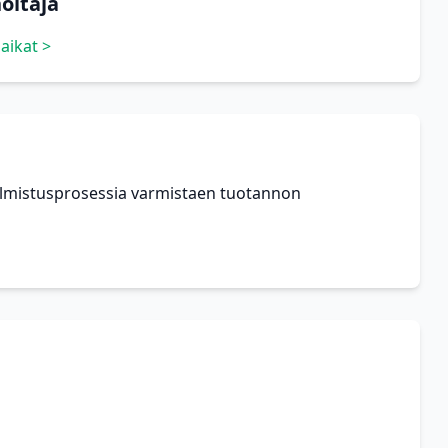
oitaja
aikat >
valmistusprosessia varmistaen tuotannon