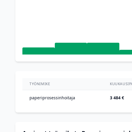
TYÖNIMIKE
KUUKAUSIP
paperiprosessinhoitaja
3 484 €