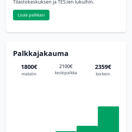
Tilastokeskuksen ja TES:ien lukuihin.
Lisää palkkasi
Palkkajakauma
1800€
2359€
2100€
keskipalkka
matalin
korkein