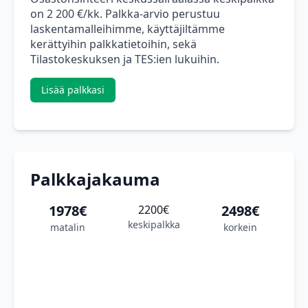
on 2 200 €/kk. Palkka-arvio perustuu
laskentamalleihimme, käyttäjiltämme
kerättyihin palkkatietoihin, sekä
Tilastokeskuksen ja TES:ien lukuihin.
Lisää palkkasi
Palkkajakauma
1978€
2498€
2200€
keskipalkka
matalin
korkein