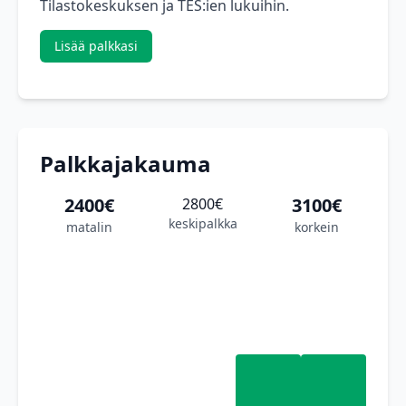
Tilastokeskuksen ja TES:ien lukuihin.
Lisää palkkasi
Palkkajakauma
2400€
3100€
2800€
keskipalkka
matalin
korkein