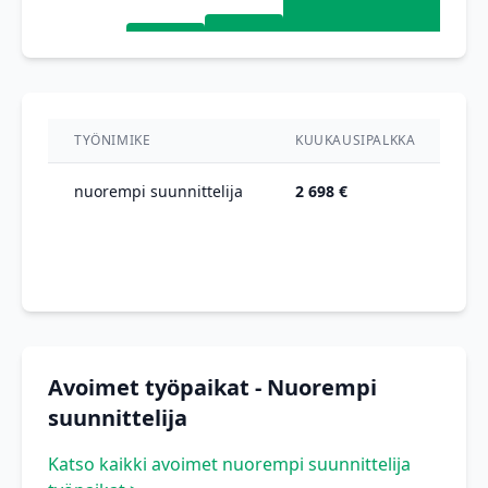
TYÖNIMIKE
KUUKAUSIPALKKA
VU
nuorempi suunnittelija
2 698 €
20
Avoimet työpaikat - Nuorempi
suunnittelija
Katso kaikki avoimet nuorempi suunnittelija