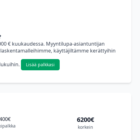
?
5000 € kuukaudessa. Myyntilupa-asiantuntijan
 laskentamalleihimme, käyttäjiltämme kerättyihin
 lukuihin.
Lisää palkkasi
6200€
400€
kipalkka
korkein