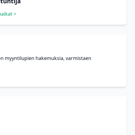
tuntija
paikat >
iden myyntilupien hakemuksia, varmistaen