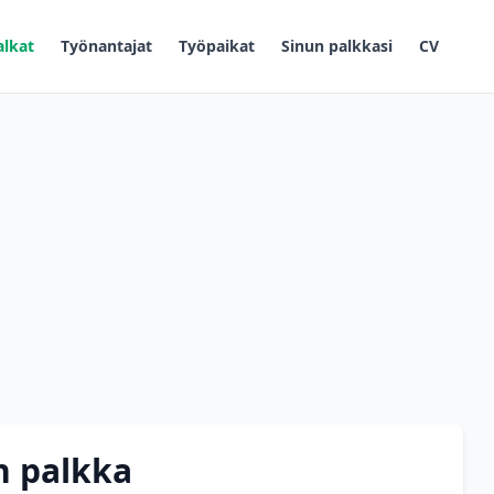
alkat
Työnantajat
Työpaikat
Sinun palkkasi
CV
n palkka