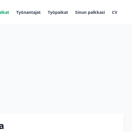
alkat
Työnantajat
Työpaikat
Sinun palkkasi
CV
a