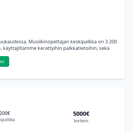
kuukaudessa. Musiikinopettajan keskipalkka on 3 200
 käyttäjiltämme kerättyihin palkkatietoihin, sekä
asi
5000€
200€
kipalkka
korkein