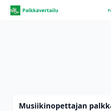
Palkkavertailu
P
Musiikinopettajan palkk