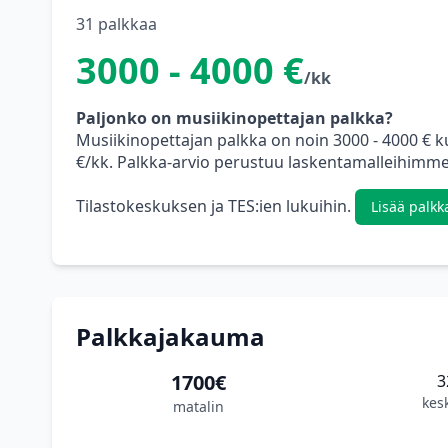
31 palkkaa
3000 - 4000 €
/kk
Paljonko on musiikinopettajan palkka?
Musiikinopettajan palkka on noin 3000 - 4000 € 
€/kk. Palkka-arvio perustuu laskentamalleihimme,
Tilastokeskuksen ja TES:ien lukuihin.
Lisää palkk
Palkkajakauma
1700€
3
kes
matalin