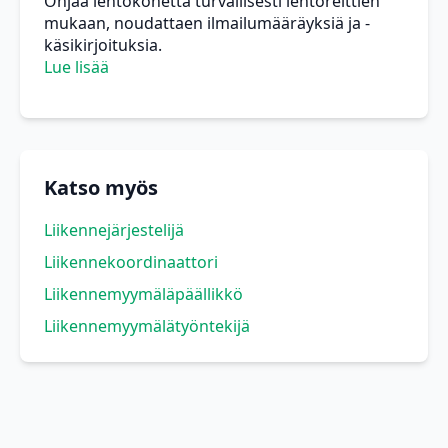
Ohjaa lentokonetta turvallisesti lentoreittien
mukaan, noudattaen ilmailumääräyksiä ja -
käsikirjoituksia.
Lue lisää
Katso myös
Liikennejärjestelijä
Liikennekoordinaattori
Liikennemyymäläpäällikkö
Liikennemyymälätyöntekijä