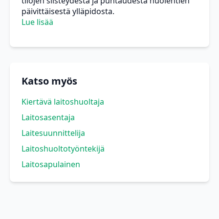
tilojen siisteydestä ja puhtaudesta huolehtien
päivittäisestä ylläpidosta.
Lue lisää
Katso myös
Kiertävä laitoshuoltaja
Laitosasentaja
Laitesuunnittelija
Laitoshuoltotyöntekijä
Laitosapulainen