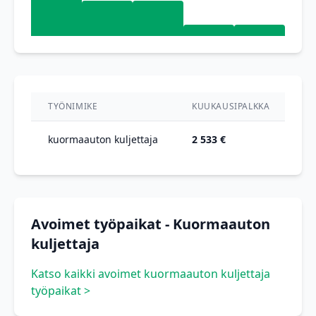
TYÖNIMIKE
KUUKAUSIPALKKA
VU
kuormaauton kuljettaja
2 533 €
20
Avoimet työpaikat - Kuormaauton
kuljettaja
Katso kaikki avoimet kuormaauton kuljettaja
työpaikat >