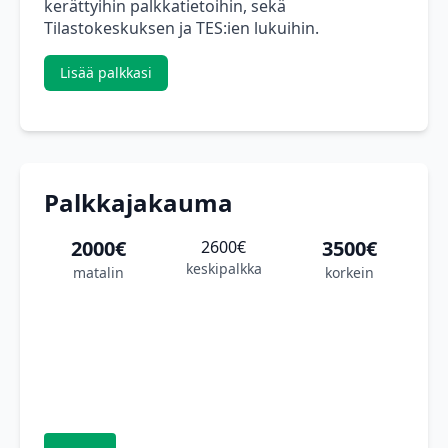
kerättyihin palkkatietoihin, sekä
Tilastokeskuksen ja TES:ien lukuihin.
Lisää palkkasi
Palkkajakauma
2000€
3500€
2600€
keskipalkka
matalin
korkein