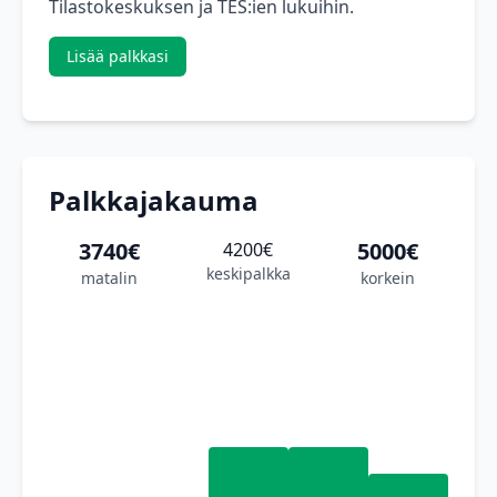
Tilastokeskuksen ja TES:ien lukuihin.
Lisää palkkasi
Palkkajakauma
3740€
5000€
4200€
keskipalkka
matalin
korkein