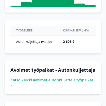
TYÖNIMIKE
KUUKAUSIPALKKA
VU
Autonkuljettaja (valtio)
2 608 €
00
Avoimet työpaikat - Autonkuljettaja
Katso kaikki avoimet autonkuljettaja työpaikat
>