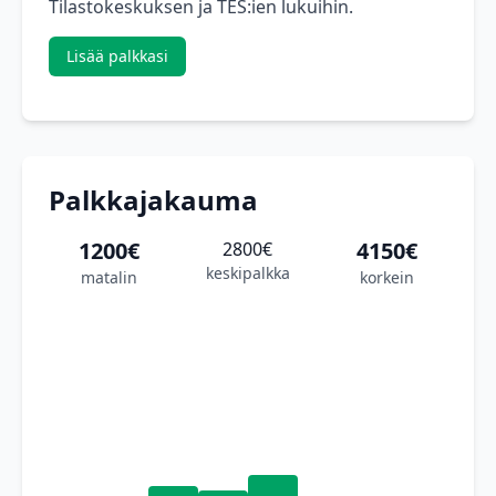
Tilastokeskuksen ja TES:ien lukuihin.
Lisää palkkasi
Palkkajakauma
1200€
4150€
2800€
keskipalkka
matalin
korkein