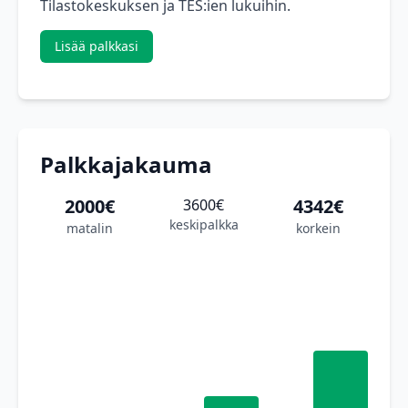
Tilastokeskuksen ja TES:ien lukuihin.
Lisää palkkasi
Palkkajakauma
2000€
4342€
3600€
keskipalkka
matalin
korkein