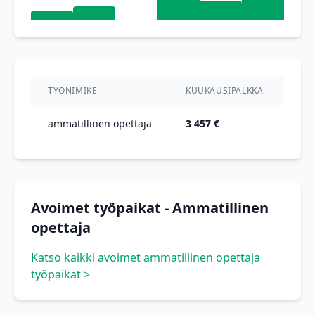
TYÖNIMIKE
KUUKAUSIPALKKA
VUO
ammatillinen opettaja
3 457 €
201
Avoimet työpaikat - Ammatillinen
opettaja
Katso kaikki avoimet ammatillinen opettaja
työpaikat >