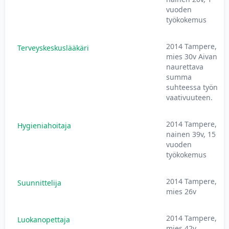
vuoden
työkokemus
2014 Tampere,
Terveyskeskuslääkäri
mies 30v Aivan
naurettava
summa
suhteessa työn
vaativuuteen.
2014 Tampere,
Hygieniahoitaja
nainen 39v, 15
vuoden
työkokemus
2014 Tampere,
Suunnittelija
mies 26v
2014 Tampere,
Luokanopettaja
mies 42v