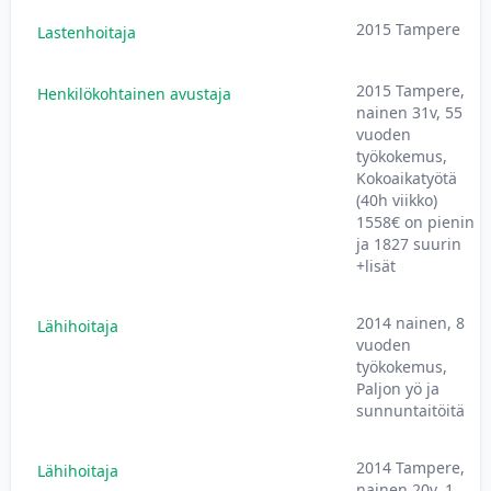
2015 Tampere
Lastenhoitaja
2015 Tampere,
Henkilökohtainen avustaja
nainen 31v, 55
vuoden
työkokemus,
Kokoaikatyötä
(40h viikko)
1558€ on pienin
ja 1827 suurin
+lisät
2014 nainen, 8
Lähihoitaja
vuoden
työkokemus,
Paljon yö ja
sunnuntaitöitä
2014 Tampere,
Lähihoitaja
nainen 20v, 1