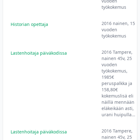
vuoden
työkokemus
2016 nainen, 15
Historian opettaja
vuoden
työkokemus
2016 Tampere,
Lastenhoitaja päiväkodissa
nainen 45v, 25
vuoden
työkokemus,
1985€
peruspalkka ja
158,80€
kokemuslisä eli
näillä mennään
eläkeikään asti,
urani huipulla...
2016 Tampere,
Lastenhoitaja päiväkodissa
nainen 45v, 25