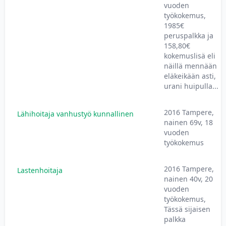
vuoden
työkokemus,
1985€
peruspalkka ja
158,80€
kokemuslisä eli
näillä mennään
eläkeikään asti,
urani huipulla...
2016 Tampere,
Lähihoitaja vanhustyö kunnallinen
nainen 69v, 18
vuoden
työkokemus
2016 Tampere,
Lastenhoitaja
nainen 40v, 20
vuoden
työkokemus,
Tässä sijaisen
palkka