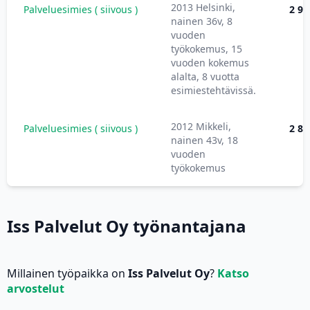
2013 Helsinki,
Palveluesimies ( siivous )
2 90
nainen 36v, 8
vuoden
työkokemus, 15
vuoden kokemus
alalta, 8 vuotta
esimiestehtävissä.
2012 Mikkeli,
Palveluesimies ( siivous )
2 80
nainen 43v, 18
vuoden
työkokemus
Iss Palvelut Oy työnantajana
Millainen työpaikka on
Iss Palvelut Oy
?
Katso
arvostelut