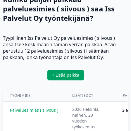
palveluesimies ( siivous ) saa Iss
Palvelut Oy työntekijänä?
Tyypillinen Iss Palvelut Oy palveluesimies ( siivous )
ansaitsee keskimäärin tämän verran palkkaa. Arvio
perustuu 12 palveluesimies ( siivous ) lisäämään
palkkaan, jonka työnantaja on Iss Palvelut Oy.
+ Lisää palkka
TYÖNIMIKE
LISÄTIEDOT
PAL
2026 Helsinki,
Palveluesimies ( siivous )
3 60
nainen, 20
vuoden
työkokemus