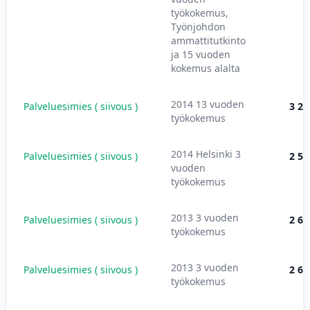
työkokemus,
Työnjohdon
ammattitutkinto
ja 15 vuoden
kokemus alalta
2014 13 vuoden
Palveluesimies ( siivous )
3 20
työkokemus
2014 Helsinki 3
Palveluesimies ( siivous )
2 59
vuoden
työkokemus
2013 3 vuoden
Palveluesimies ( siivous )
2 65
työkokemus
2013 3 vuoden
Palveluesimies ( siivous )
2 65
työkokemus