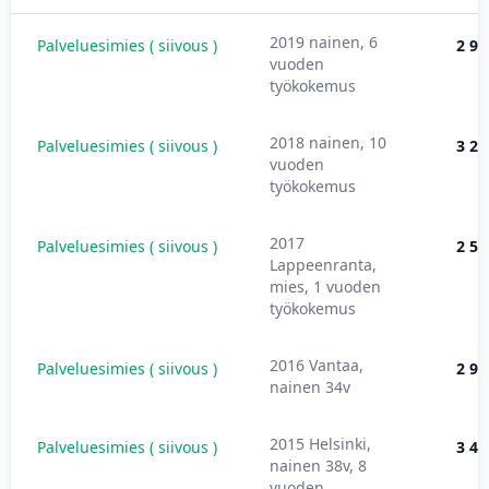
2019 nainen, 6
Palveluesimies ( siivous )
2 90
vuoden
työkokemus
2018 nainen, 10
Palveluesimies ( siivous )
3 25
vuoden
työkokemus
2017
Palveluesimies ( siivous )
2 52
Lappeenranta,
mies, 1 vuoden
työkokemus
2016 Vantaa,
Palveluesimies ( siivous )
2 90
nainen 34v
2015 Helsinki,
Palveluesimies ( siivous )
3 48
nainen 38v, 8
vuoden