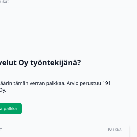
aikat
velut Oy työntekijänä?
imäärin tämän verran palkkaa. Arvio perustuu 191
Oy.
ää palkka
OT
PALKKA