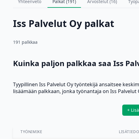
Yhteenveto
Palkat (191)
Arvostelut (16)
Työp
Iss Palvelut Oy palkat
191 palkkaa
Kuinka paljon palkkaa saa Iss Pal
Tyypillinen Iss Palvelut Oy työntekijä ansaitsee kesk
lisäämään palkkaan, jonka työnantaja on Iss Palvelut 
+ Lis
TYÖNIMIKE
LISÄTIED