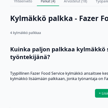
Yhteenveto
Palkat (4)
Arvostelut (18)
Työpaik
Kylmäkkö palkka - Fazer F
4 kylmäkkö palkkaa
Kuinka paljon palkkaa kylmäkkö s
työntekijänä?
Tyypillinen Fazer Food Service kylmäkkö ansaitsee ke
kylmäkkö lisäämään palkkaan, jonka työnantaja on Fa
+ Lis