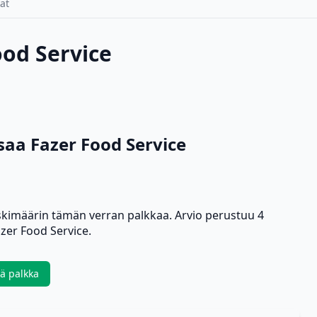
at
ood Service
aa Fazer Food Service
skimäärin tämän verran palkkaa. Arvio perustuu 4
zer Food Service.
ää palkka