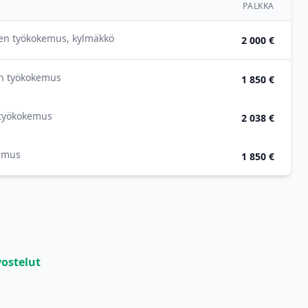
PALKKA
den työkokemus, kylmäkkö
2 000 €
en työkokemus
1 850 €
 työkokemus
2 038 €
kemus
1 850 €
vostelut