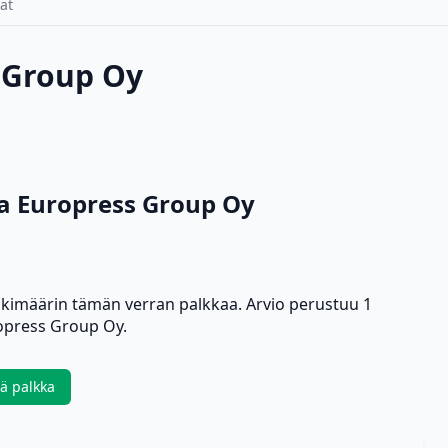
at
s Group Oy
aa Europress Group Oy
skimäärin tämän verran palkkaa. Arvio perustuu 1
opress Group Oy.
ää palkka