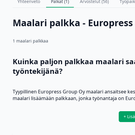
Yhteenveto
Palkat (1)
Arvostelut (56)
Työpaik
Maalari palkka - Europres
1 maalari palkkaa
Kuinka paljon palkkaa maalari s
työntekijänä?
Tyypillinen Europress Group Oy maalari ansaitsee ke
maalari lisäämään palkkaan, jonka työnantaja on Eur
+ Lis