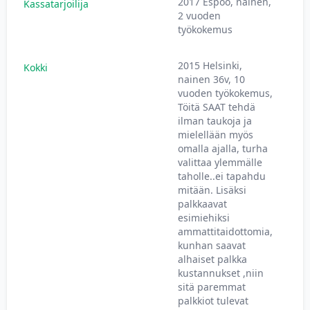
2017 Espoo, nainen,
Kassatarjoilija
2 vuoden
työkokemus
2015 Helsinki,
Kokki
nainen 36v, 10
vuoden työkokemus,
Töitä SAAT tehdä
ilman taukoja ja
mielellään myös
omalla ajalla, turha
valittaa ylemmälle
taholle..ei tapahdu
mitään. Lisäksi
palkkaavat
esimiehiksi
ammattitaidottomia,
kunhan saavat
alhaiset palkka
kustannukset ,niin
sitä paremmat
palkkiot tulevat