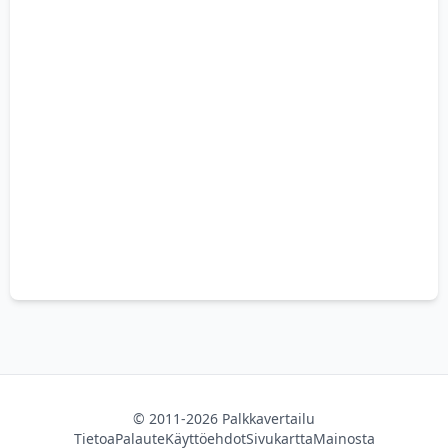
© 2011-2026 Palkkavertailu
Tietoa
Palaute
Käyttöehdot
Sivukartta
Mainosta