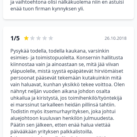
ja vaihtoehtona olisi nälkäkuolema niin en astuisi
enää tuon firman kynnyksen yli.
1/5
26.10.2018
Pysykää todella, todella kaukana, varsinkin
esimies- ja toimistopuolelta. Konsernin hallitusta
kiinnostaa vain ja ainoastaan se, mitä jää viivan
yläpuolelle, mistä syystä epäpätevät hirviömäiset
persoonat pääsevät tekemään kutakuinkin mitä
vain haluavat, kunhan yksikkö tekee voittoa. Olen
nähnyt neljän vuoden aikana johdon osalta
uhkailua ja kiristystä, jos toimihenkilö/työntekijä
ei marssinut tarkalleen heidän pillinsä tahtiin.
Todistin myös itsemurhayrityksen, joka johtui
aluejohtoon kuuluvan henkilön julmuudesta.
Päätin sen jälkeen, etten enää halua viettää
päivääkään yrityksen palkkalistoilla.