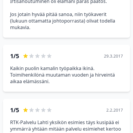
Irtisanoutuminen oli elämäni paras päätös.
Jos jotain hyvää pitää sanoa, niin työkaverit
(lukuun ottamatta johtoporrasta) olivat todella
mukavia.
1/5
29.3.2017
Kaikin puolin kamalin työpaikka ikinä.
Toimihenkilönä muutaman vuoden ja hirveintä
aikaa elämässäni.
1/5
2.2.2017
RTK-Palvelu Lahti yksikön esimies täys kusipää ei
ymmärrä yhtään mitään palvelu esimiehet kertoo