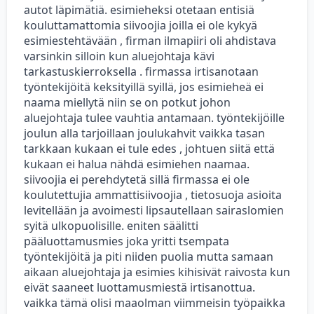
autot läpimätiä. esimieheksi otetaan entisiä
kouluttamattomia siivoojia joilla ei ole kykyä
esimiestehtävään , firman ilmapiiri oli ahdistava
varsinkin silloin kun aluejohtaja kävi
tarkastuskierroksella . firmassa irtisanotaan
työntekijöitä keksityillä syillä, jos esimieheä ei
naama miellytä niin se on potkut johon
aluejohtaja tulee vauhtia antamaan. työntekijöille
joulun alla tarjoillaan joulukahvit vaikka tasan
tarkkaan kukaan ei tule edes , johtuen siitä että
kukaan ei halua nähdä esimiehen naamaa.
siivoojia ei perehdytetä sillä firmassa ei ole
koulutettujia ammattisiivoojia , tietosuoja asioita
levitellään ja avoimesti lipsautellaan sairaslomien
syitä ulkopuolisille. eniten säälitti
pääluottamusmies joka yritti tsempata
työntekijöitä ja piti niiden puolia mutta samaan
aikaan aluejohtaja ja esimies kihisivät raivosta kun
eivät saaneet luottamusmiestä irtisanottua.
vaikka tämä olisi maaolman viimmeisin työpaikka