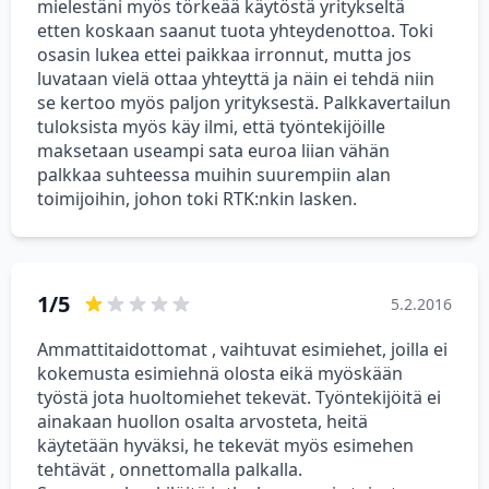
mielestäni myös törkeää käytöstä yritykseltä
etten koskaan saanut tuota yhteydenottoa. Toki
osasin lukea ettei paikkaa irronnut, mutta jos
luvataan vielä ottaa yhteyttä ja näin ei tehdä niin
se kertoo myös paljon yrityksestä. Palkkavertailun
tuloksista myös käy ilmi, että työntekijöille
maksetaan useampi sata euroa liian vähän
palkkaa suhteessa muihin suurempiin alan
toimijoihin, johon toki RTK:nkin lasken.
1/5
5.2.2016
Ammattitaidottomat , vaihtuvat esimiehet, joilla ei
kokemusta esimiehnä olosta eikä myöskään
työstä jota huoltomiehet tekevät. Työntekijöitä ei
ainakaan huollon osalta arvosteta, heitä
käytetään hyväksi, he tekevät myös esimehen
tehtävät , onnettomalla palkalla.