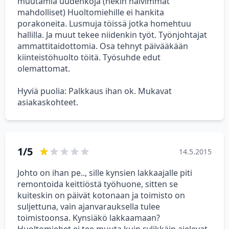
muutamia uudehkoja (nekin halvimmat
mahdolliset) Huoltomiehille ei hankita
porakoneita. Lusmuja töissä jotka homehtuu
hallilla. Ja muut tekee niidenkin työt. Työnjohtajat
ammattitaidottomia. Osa tehnyt päivääkään
kiinteistöhuolto töitä. Työsuhde edut
olemattomat.
Hyviä puolia: Palkkaus ihan ok. Mukavat
asiakaskohteet.
1/5
14.5.2015
Johto on ihan pe.., sille kynsien lakkaajalle piti
remontoida keittiöstä työhuone, sitten se
kuiteskin on päivät kotonaan ja toimisto on
suljettuna, vain ajanvarauksella tulee
toimistoonsa. Kynsiäkö lakkaamaan?