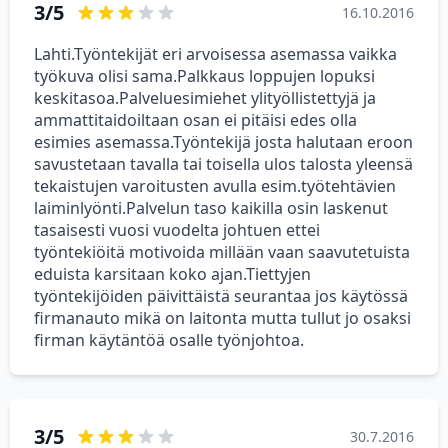
3/5
16.10.2016
Lahti.Työntekijät eri arvoisessa asemassa vaikka
työkuva olisi sama.Palkkaus loppujen lopuksi
keskitasoa.Palveluesimiehet ylityöllistettyjä ja
ammattitaidoiltaan osan ei pitäisi edes olla
esimies asemassa.Työntekijä josta halutaan eroon
savustetaan tavalla tai toisella ulos talosta yleensä
tekaistujen varoitusten avulla esim.työtehtävien
laiminlyönti.Palvelun taso kaikilla osin laskenut
tasaisesti vuosi vuodelta johtuen ettei
työntekiöitä motivoida millään vaan saavutetuista
eduista karsitaan koko ajan.Tiettyjen
työntekijöiden päivittäistä seurantaa jos käytössä
firmanauto mikä on laitonta mutta tullut jo osaksi
firman käytäntöä osalle työnjohtoa.
3/5
30.7.2016