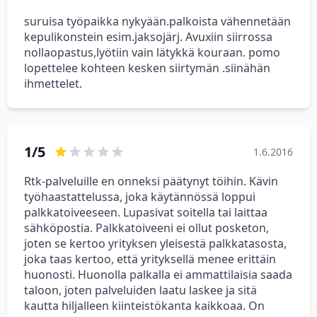
suruisa työpaikka nykyään.palkoista vähennetään
kepulikonstein esim.jaksojärj. Avuxiin siirrossa
nollaopastus,lyötiin vain lätykkä kouraan. pomo
lopettelee kohteen kesken siirtymän .siinähän
ihmettelet.
1/5
1.6.2016
Rtk-palveluille en onneksi päätynyt töihin. Kävin
työhaastattelussa, joka käytännössä loppui
palkkatoiveeseen. Lupasivat soitella tai laittaa
sähköpostia. Palkkatoiveeni ei ollut posketon,
joten se kertoo yrityksen yleisestä palkkatasosta,
joka taas kertoo, että yrityksellä menee erittäin
huonosti. Huonolla palkalla ei ammattilaisia saada
taloon, joten palveluiden laatu laskee ja sitä
kautta hiljalleen kiinteistökanta kaikkoaa. On