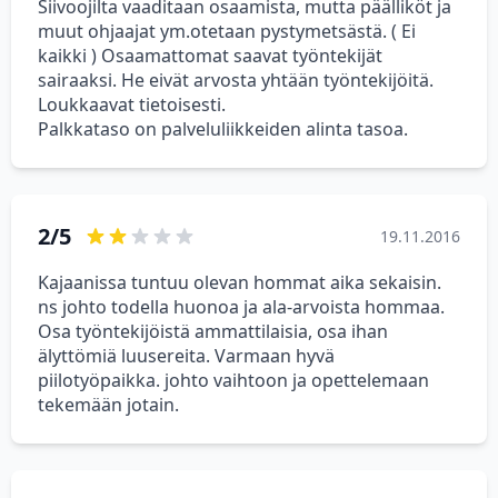
Siivoojilta vaaditaan osaamista, mutta päälliköt ja
muut ohjaajat ym.otetaan pystymetsästä. ( Ei
kaikki ) Osaamattomat saavat työntekijät
sairaaksi. He eivät arvosta yhtään työntekijöitä.
Loukkaavat tietoisesti.
Palkkataso on palveluliikkeiden alinta tasoa.
2/5
19.11.2016
Kajaanissa tuntuu olevan hommat aika sekaisin.
ns johto todella huonoa ja ala-arvoista hommaa.
Osa työntekijöistä ammattilaisia, osa ihan
älyttömiä luusereita. Varmaan hyvä
piilotyöpaikka. johto vaihtoon ja opettelemaan
tekemään jotain.