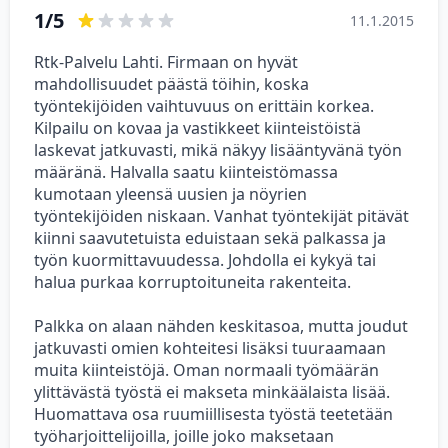
1/5
11.1.2015
Rtk-Palvelu Lahti. Firmaan on hyvät
mahdollisuudet päästä töihin, koska
työntekijöiden vaihtuvuus on erittäin korkea.
Kilpailu on kovaa ja vastikkeet kiinteistöistä
laskevat jatkuvasti, mikä näkyy lisääntyvänä työn
määränä. Halvalla saatu kiinteistömassa
kumotaan yleensä uusien ja nöyrien
työntekijöiden niskaan. Vanhat työntekijät pitävät
kiinni saavutetuista eduistaan sekä palkassa ja
työn kuormittavuudessa. Johdolla ei kykyä tai
halua purkaa korruptoituneita rakenteita.
Palkka on alaan nähden keskitasoa, mutta joudut
jatkuvasti omien kohteitesi lisäksi tuuraamaan
muita kiinteistöjä. Oman normaali työmäärän
ylittävästä työstä ei makseta minkäälaista lisää.
Huomattava osa ruumiillisesta työstä teetetään
työharjoittelijoilla, joille joko maksetaan