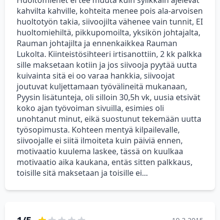
Huoltomiehet ei tee muuta kuin sylikkäin ajelevat
kahvilta kahville, kohteita menee pois ala-arvoisen
huoltotyön takia, siivoojilta vähenee vain tunnit, EI
huoltomiehiltä, pikkupomoilta, yksikön johtajalta,
Rauman johtajilta ja ennenkaikkea Rauman
Lukolta. Kiinteistösihteeri irtisanottiin, 2 kk palkka
sille maksetaan kotiin ja jos siivooja pyytää uutta
kuivainta sitä ei oo varaa hankkia, siivoojat
joutuvat kuljettamaan työvälineitä mukanaan,
Pyysin lisätunteja, oli silloin 30,5h vk, uusia etsivät
koko ajan työvoiman sivuilla, esimies oli
unohtanut minut, eikä suostunut tekemään uutta
työsopimusta. Kohteen mentyä kilpailevalle,
siivoojalle ei siitä ilmoiteta kuin päiviä ennen,
motivaatio kuulema laskee, tässä on kuulkaa
motivaatio aika kaukana, entäs sitten palkkaus,
toisille sitä maksetaan ja toisille ei...