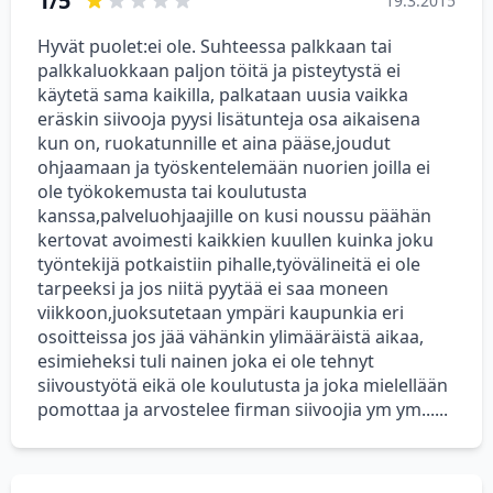
1/5
19.3.2015
Hyvät puolet:ei ole. Suhteessa palkkaan tai
palkkaluokkaan paljon töitä ja pisteytystä ei
käytetä sama kaikilla, palkataan uusia vaikka
eräskin siivooja pyysi lisätunteja osa aikaisena
kun on, ruokatunnille et aina pääse,joudut
ohjaamaan ja työskentelemään nuorien joilla ei
ole työkokemusta tai koulutusta
kanssa,palveluohjaajille on kusi noussu päähän
kertovat avoimesti kaikkien kuullen kuinka joku
työntekijä potkaistiin pihalle,työvälineitä ei ole
tarpeeksi ja jos niitä pyytää ei saa moneen
viikkoon,juoksutetaan ympäri kaupunkia eri
osoitteissa jos jää vähänkin ylimääräistä aikaa,
esimieheksi tuli nainen joka ei ole tehnyt
siivoustyötä eikä ole koulutusta ja joka mielellään
pomottaa ja arvostelee firman siivoojia ym ym......