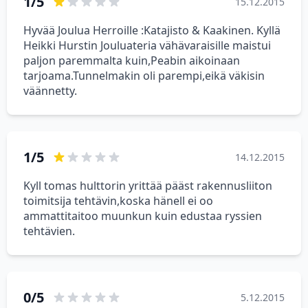
1/5
15.12.2015
Hyvää Joulua Herroille :Katajisto & Kaakinen. Kyllä
Heikki Hurstin Jouluateria vähävaraisille maistui
paljon paremmalta kuin,Peabin aikoinaan
tarjoama.Tunnelmakin oli parempi,eikä väkisin
väännetty.
1/5
14.12.2015
Kyll tomas hulttorin yrittää pääst rakennusliiton
toimitsija tehtävin,koska hänell ei oo
ammattitaitoo muunkun kuin edustaa ryssien
tehtävien.
0/5
5.12.2015