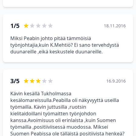
1/5
18.11.2016
Miksi Peabin johto pitää tämmöisiä
työnjohtajia,kuin K.Mehtiö? Ei sano tervehdystä
duunareille ,eikä keskustele duunareille.
3/5
16.9.2016
Kävin kesällä Tukholmassa
kesälomareissulla.Peabilla oli näkyvyyttä useilla
työmailla. Kävin juttusilla ,ruotsin
kielitaidoillani työmaitten työnjohdon
kanssa.Avoimisuus oli erinlaista ,kuin Suomen
työmailla ,positiiviisessä muodossa. Miksei
Suomen Peabissa ole tälläistä positiivista henkeä?