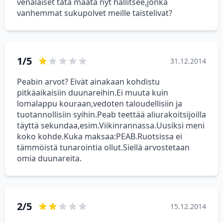
venäläiset tätä maata nyt hallitsee,jonka
vanhemmat sukupolvet meille taistelivat?
1/5
31.12.2014
Peabin arvot? Eivät ainakaan kohdistu
pitkäaikaisiin duunareihin.Ei muuta kuin
lomalappu kouraan,vedoten taloudellisiin ja
tuotannollisiin syihin.Peab teettää aliurakoitsijoilla
täyttä sekundaa,esim.Viikinrannassa.Uusiksi meni
koko kohde.Kuka maksaa:PEAB.Ruotsissa ei
tämmöistä tunarointia ollut.Siellä arvostetaan
omia duunareita.
2/5
15.12.2014