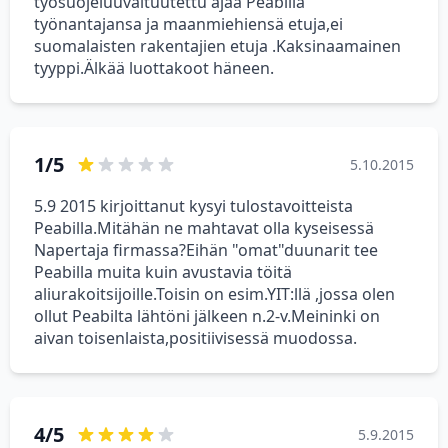
työsuojeluuvaltuutettu ajaa Peabilla
työnantajansa ja maanmiehiensä etuja,ei
suomalaisten rakentajien etuja .Kaksinaamainen
tyyppi.Älkää luottakoot häneen.
1/5
5.10.2015
5.9 2015 kirjoittanut kysyi tulostavoitteista
Peabilla.Mitähän ne mahtavat olla kyseisessä
Napertaja firmassa?Eihän "omat"duunarit tee
Peabilla muita kuin avustavia töitä
aliurakoitsijoille.Toisin on esim.YIT:llä ,jossa olen
ollut Peabilta lähtöni jälkeen n.2-v.Meininki on
aivan toisenlaista,positiivisessä muodossa.
4/5
5.9.2015