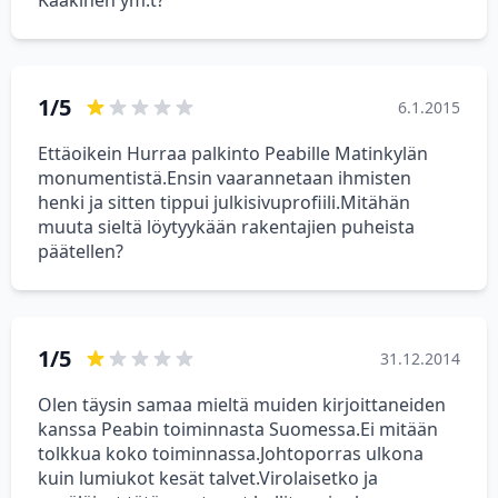
Kaakinen ym:t?
1/5
6.1.2015
Ettäoikein Hurraa palkinto Peabille Matinkylän
monumentistä.Ensin vaarannetaan ihmisten
henki ja sitten tippui julkisivuprofiili.Mitähän
muuta sieltä löytyykään rakentajien puheista
päätellen?
1/5
31.12.2014
Olen täysin samaa mieltä muiden kirjoittaneiden
kanssa Peabin toiminnasta Suomessa.Ei mitään
tolkkua koko toiminnassa.Johtoporras ulkona
kuin lumiukot kesät talvet.Virolaisetko ja