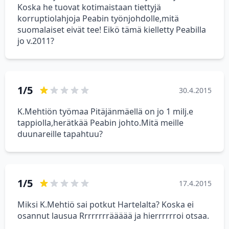
Koska he tuovat kotimaistaan tiettyjä
korruptiolahjoja Peabin työnjohdolle,mitä
suomalaiset eivät tee! Eikö tämä kielletty Peabilla
jo v.2011?
1/5
30.4.2015
K.Mehtiön työmaa Pitäjänmäellä on jo 1 milj.e
tappiolla,herätkää Peabin johto.Mitä meille
duunareille tapahtuu?
1/5
17.4.2015
Miksi K.Mehtiö sai potkut Hartelalta? Koska ei
osannut lausua Rrrrrrrräääää ja hierrrrrroi otsaa.