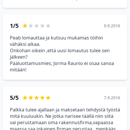
1/5
9.9.2016
Peab lomauttaa ja kutsuu mukamas töihin
vähäksi aikaa.
Onkohan oikein ,että uusi lomautus tulee sen
jälkeen?
Pääluottamusmies; Jorma Raunio ei osaa sanoa
mitään!
5/5
7.9.2016
Palkka tulee ajallaan ja maksetaan tehdystä työstä
mitä kuuluukin. Ne jotka narisee täällä niin siitä
vai perustamaan oma rakennusfirma,vapaassa
maassa saa jokainen firman perustaa,,,menkääs