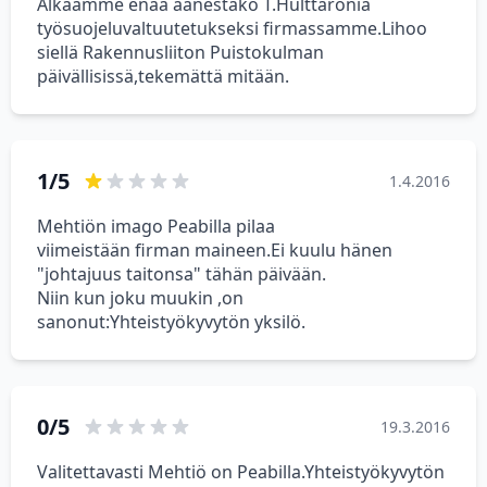
Älkäämme enää äänestäkö T.Hulttaronia
työsuojeluvaltuutetukseksi firmassamme.Lihoo
siellä Rakennusliiton Puistokulman
päivällisissä,tekemättä mitään.
1/5
1.4.2016
Mehtiön imago Peabilla pilaa
viimeistään firman maineen.Ei kuulu hänen
"johtajuus taitonsa" tähän päivään.
Niin kun joku muukin ,on
sanonut:Yhteistyökyvytön yksilö.
0/5
19.3.2016
Valitettavasti Mehtiö on Peabilla.Yhteistyökyvytön