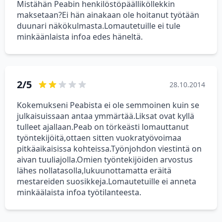
Mistähän Peabin henkilöstöpäälliköllekkin
maksetaan?Ei hän ainakaan ole hoitanut työtään
duunari näkökulmasta.Lomautetuille ei tule
minkäänlaista infoa edes häneltä.
2/5
28.10.2014
Kokemukseni Peabista ei ole semmoinen kuin se
julkaisuissaan antaa ymmärtää.Liksat ovat kyllä
tulleet ajallaan.Peab on törkeästi lomauttanut
työntekijöitä,ottaen sitten vuokratyövoimaa
pitkäaikaisissa kohteissa.Työnjohdon viestintä on
aivan tuuliajolla.Omien työntekijöiden arvostus
lähes nollatasolla,lukuunottamatta eräitä
mestareiden suosikkeja.Lomautetuille ei anneta
minkäälaista infoa työtilanteesta.