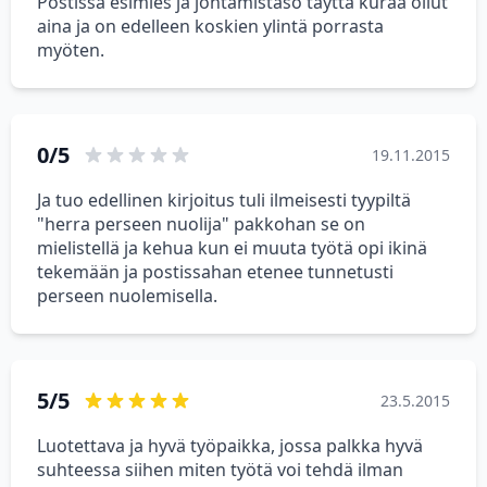
Postissa esimies ja johtamistaso täyttä kuraa ollut
aina ja on edelleen koskien ylintä porrasta
myöten.
0/5
19.11.2015
Ja tuo edellinen kirjoitus tuli ilmeisesti tyypiltä
"herra perseen nuolija" pakkohan se on
mielistellä ja kehua kun ei muuta työtä opi ikinä
tekemään ja postissahan etenee tunnetusti
perseen nuolemisella.
5/5
23.5.2015
Luotettava ja hyvä työpaikka, jossa palkka hyvä
suhteessa siihen miten työtä voi tehdä ilman