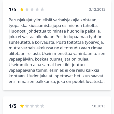
1/5
3.12.2013
Perusjakajat ylimielisiä varhaisjakajia kohtaan,
työpaikka kiusaamista jopa esimiehen taholta.
Huonosti johdettua toimintaa huonolla palkalla,
joka ei vastaa ollenkaan Postin lupaamaa työhön
suhteutettua korvausta. Posti toitottaa työarvoja,
mutta varhaisjakelussa ne ei toteudu vaan rimaa
alitetaan reilusti. Usein menettää vähintään toisen
vapaapäivän, koskaa tuuraajista on pulaa.
Useimmiten aina samat henkilöt joutuu
vapaapäivänä töihin, esimies ei ole reilu kaikkia
kohtaan. Uudet jakajat lopettavat heti kun saavat
ensimmäisen palkkansa, joka on puolet luvatusta.
1/5
7.8.2013