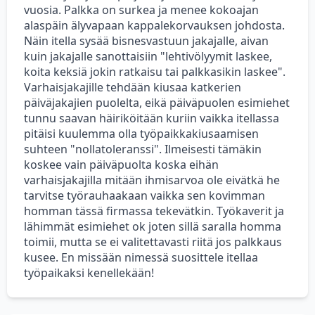
vuosia. Palkka on surkea ja menee kokoajan
alaspäin älyvapaan kappalekorvauksen johdosta.
Näin itella sysää bisnesvastuun jakajalle, aivan
kuin jakajalle sanottaisiin "lehtivölyymit laskee,
koita keksiä jokin ratkaisu tai palkkasikin laskee".
Varhaisjakajille tehdään kiusaa katkerien
päiväjakajien puolelta, eikä päiväpuolen esimiehet
tunnu saavan häiriköitään kuriin vaikka itellassa
pitäisi kuulemma olla työpaikkakiusaamisen
suhteen "nollatoleranssi". Ilmeisesti tämäkin
koskee vain päiväpuolta koska eihän
varhaisjakajilla mitään ihmisarvoa ole eivätkä he
tarvitse työrauhaakaan vaikka sen kovimman
homman tässä firmassa tekevätkin. Työkaverit ja
lähimmät esimiehet ok joten sillä saralla homma
toimii, mutta se ei valitettavasti riitä jos palkkaus
kusee. En missään nimessä suosittele itellaa
työpaikaksi kenellekään!