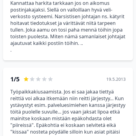
Kannattaa harkita tarkkaan jos on aikomus
postinjakajaksi. Siellä on valloillaan hyvä veli-
verkosto systeemi. Narsistisen johtajan ns. kätyrit
hoitavat tiedotukset ja värittävät niitä tarpeen
tullen. Joka aamu on tosi paha mennä töihin jopa
toisten puolesta. Miten nämä samanlaiset johtajat
ajautuvat kaikki postiin töihin. ..
.
1/5
19.5.2013
Työpaikkakiusaamista. Jos ei saa jakaa tiettyä
reittiä voi alkaa itkemään niin reitti järjestyy... Kun
ystävystyt esim. palveluesimiehen kanssa järjestyy
töitä puolelle suvulle... jos vaan jaksat lipoa etkä
mainitse koskaan mistään epäkohdasta olet
"piireissä". Epäkohtia ei koskaan selvitetä eikä
"kissaa" nosteta pöydälle silloin kun asiat pitäisi