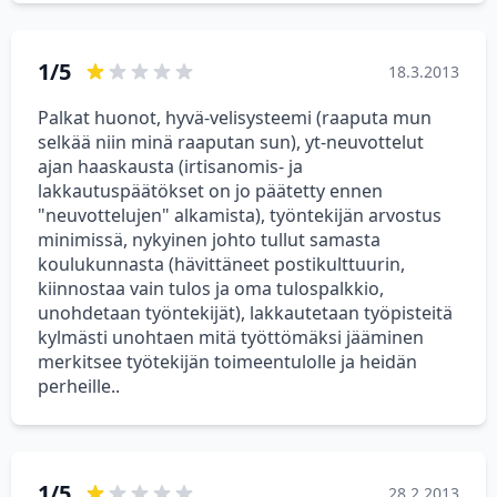
1/5
18.3.2013
Palkat huonot, hyvä-velisysteemi (raaputa mun
selkää niin minä raaputan sun), yt-neuvottelut
ajan haaskausta (irtisanomis- ja
lakkautuspäätökset on jo päätetty ennen
"neuvottelujen" alkamista), työntekijän arvostus
minimissä, nykyinen johto tullut samasta
koulukunnasta (hävittäneet postikulttuurin,
kiinnostaa vain tulos ja oma tulospalkkio,
unohdetaan työntekijät), lakkautetaan työpisteitä
kylmästi unohtaen mitä työttömäksi jääminen
merkitsee työtekijän toimeentulolle ja heidän
perheille..
1/5
28.2.2013