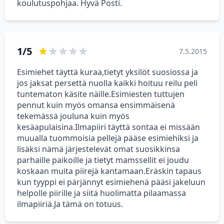
koulutuspohjaa. Hyvä Posti.
1/5
7.5.2015
Esimiehet täyttä kuraa,tietyt yksilöt suosiossa ja
jos jaksat persettä nuolla kaikki hoituu reilu peli
tuntematon käsite näille.Esimiesten tuttujen
pennut kuin myös omansa ensimmäisenä
tekemässä jouluna kuin myös
kesäapulaisina.Ilmapiiri täyttä sontaa ei missään
muualla tuommoisia pellejä pääse esimiehiksi ja
lisäksi nämä järjestelevät omat suosikkinsa
parhaille paikoille ja tietyt mamssellit ei joudu
koskaan muita piirejä kantamaan.Eräskin tapaus
kun tyyppi ei pärjännyt esimiehenä pääsi jakeluun
helpolle piirille ja siitä huolimatta pilaamassa
ilmapiiriä.Ja tämä on totuus.