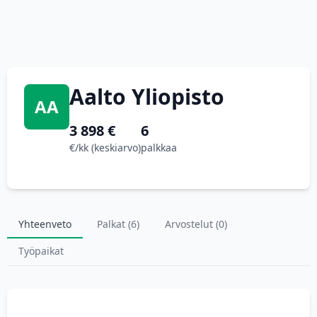
Aalto Yliopisto
AA
3 898 €
6
€/kk (keskiarvo)
palkkaa
Yhteenveto
Palkat (6)
Arvostelut (0)
Työpaikat