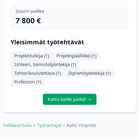
Suurin palkka
7 800 €
Yleisimmät työtehtävät
Projektitutkija (1)
Projektipäällikkö (1)
Sihteeri, toimistotyöntekijä (1)
Tohtorikoulutettava (1)
Diplomityöntekijä (1)
Professori (1)
Katso kaikki palkat →
Palkkavertailu
>
Työnantajat
> Aalto Yliopisto