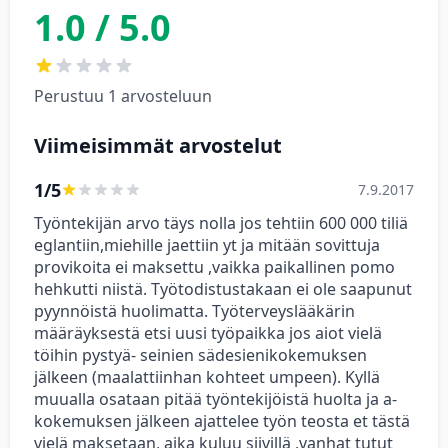
1.0 / 5.0
Perustuu 1 arvosteluun
Viimeisimmät arvostelut
1/5
7.9.2017
Työntekijän arvo täys nolla jos tehtiin 600 000 tiliä
eglantiin,miehille jaettiin yt ja mitään sovittuja
provikoita ei maksettu ,vaikka paikallinen pomo
hehkutti niistä. Työtodistustakaan ei ole saapunut
pyynnöistä huolimatta. Työterveyslääkärin
määräyksestä etsi uusi työpaikka jos aiot vielä
töihin pystyä- seinien sädesienikokemuksen
jälkeen (maalattiinhan kohteet umpeen). Kyllä
muualla osataan pitää työntekijöistä huolta ja a-
kokemuksen jälkeen ajattelee työn teosta et tästä
vielä maksetaan, aika kuluu siivillä ,vanhat tutut