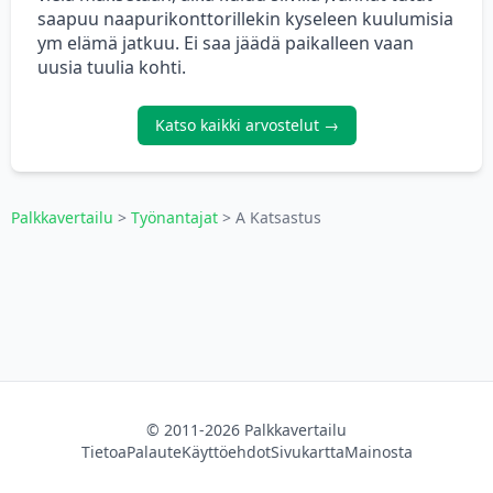
saapuu naapurikonttorillekin kyseleen kuulumisia
ym elämä jatkuu. Ei saa jäädä paikalleen vaan
uusia tuulia kohti.
Katso kaikki arvostelut →
Palkkavertailu
>
Työnantajat
> A Katsastus
© 2011-2026 Palkkavertailu
Tietoa
Palaute
Käyttöehdot
Sivukartta
Mainosta