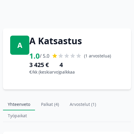
A Katsastus
A
1.0
/ 5.0
(1 arvostelua)
3 425 €
4
€/kk (keskiarvo)
palkkaa
Yhteenveto
Palkat (4)
Arvostelut (1)
Työpaikat