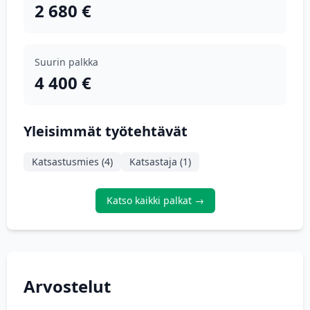
2 680 €
Suurin palkka
4 400 €
Yleisimmät työtehtävät
Katsastusmies (4)
Katsastaja (1)
Katso kaikki palkat →
Arvostelut