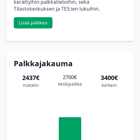
kerättyihin palkkatietoihin, sekä
Tilastokeskuksen ja TES:ien lukuihin.
Lisää palkkasi
Palkkajakauma
2437€
3400€
2700€
keskipalkka
matalin
korkein