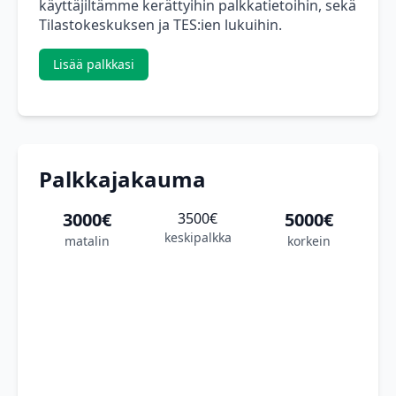
käyttäjiltämme kerättyihin palkkatietoihin, sekä
Tilastokeskuksen ja TES:ien lukuihin.
Lisää palkkasi
Palkkajakauma
3000€
5000€
3500€
keskipalkka
matalin
korkein