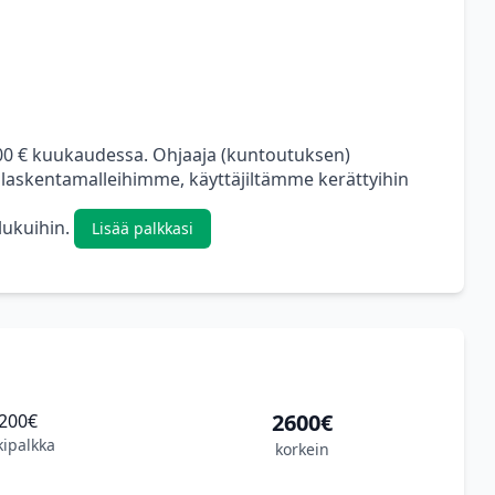
000 € kuukaudessa. Ohjaaja (kuntoutuksen)
 laskentamalleihimme, käyttäjiltämme kerättyihin
 lukuihin.
Lisää palkkasi
2600€
200€
kipalkka
korkein