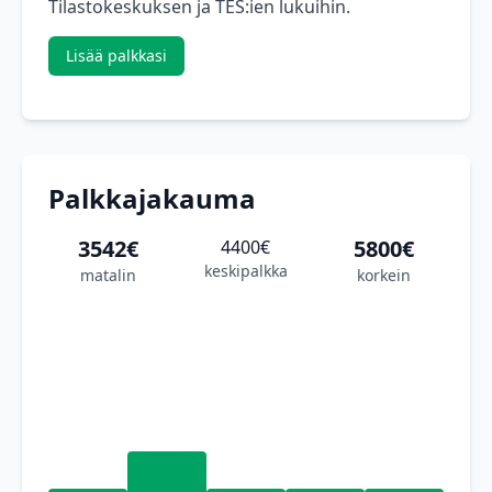
Tilastokeskuksen ja TES:ien lukuihin.
Lisää palkkasi
Palkkajakauma
3542€
5800€
4400€
keskipalkka
matalin
korkein