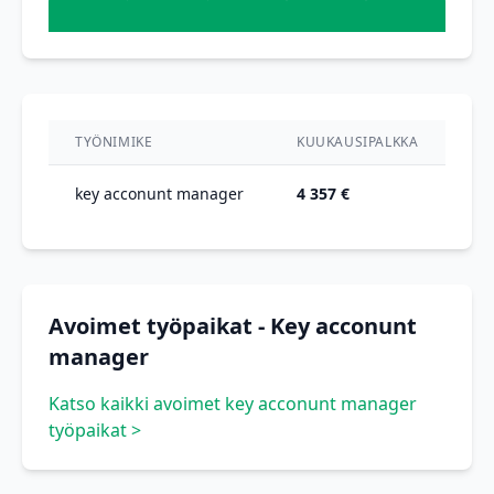
TYÖNIMIKE
KUUKAUSIPALKKA
VU
key acconunt manager
4 357 €
20
Avoimet työpaikat - Key acconunt
manager
Katso kaikki avoimet key acconunt manager
työpaikat >