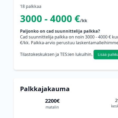
18 palkkaa
3000 - 4000 €
/kk
Paljonko on cad suunnittelija palkka?
Cad suunnittelija palkka on noin 3000 - 4000 € k
€/kk. Palkka-arvio perustuu laskentamalleihimme,
Tilastokeskuksen ja TES:ien lukuihin.
Lisää palkk
Palkkajakauma
2200€
2
kes
matalin