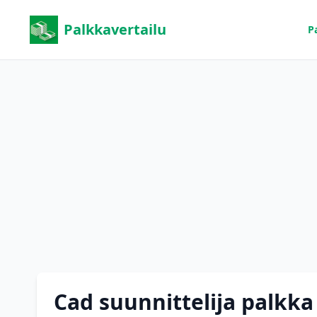
Palkkavertailu
P
Cad suunnittelija palkka