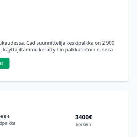
uukaudessa. Cad suunnittelija keskipalkka on 2 900
 käyttäjiltämme kerättyihin palkkatietoihin, sekä
asi
3400€
900€
kipalkka
korkein