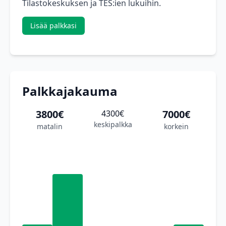
Tilastokeskuksen ja TES:ien lukuihin.
Lisää palkkasi
Palkkajakauma
3800€
7000€
4300€
keskipalkka
matalin
korkein