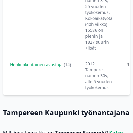
nainen 31v,
55 vuoden
työkokemus,
Kokoaikatyötä
(40h viikko)
1558€ on
pienin ja
1827 suurin
+lisät
2012
Henkilökohtainen avustaja
(14)
1 6
Tampere,
nainen 30v,
alle 5 vuoden
työkokemus
Tampereen Kaupunki työnantajana
Millainen työpaikka on
Tampereen Kaupunki
?
Katso