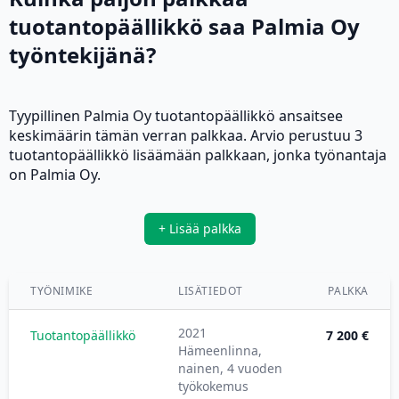
tuotantopäällikkö saa Palmia Oy
työntekijänä?
Tyypillinen Palmia Oy tuotantopäällikkö ansaitsee
keskimäärin tämän verran palkkaa. Arvio perustuu 3
tuotantopäällikkö lisäämään palkkaan, jonka työnantaja
on Palmia Oy.
+ Lisää palkka
TYÖNIMIKE
LISÄTIEDOT
PALKKA
2021
Tuotantopäällikkö
7 200 €
Hämeenlinna,
nainen, 4 vuoden
työkokemus