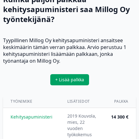
kehitysapuministeri saa Millog Oy
työntekijänä?
Tyypillinen Millog Oy kehitysapuministeri ansaitsee
keskimäärin tämän verran palkkaa. Arvio perustuu 1
kehitysapuministeri lisäämään palkkaan, jonka
työnantaja on Millog Oy.
+ Lisää palkka
TYÖNIMIKE
LISÄTIEDOT
PALKKA
2019 Kouvola,
Kehitysapuministeri
14 300 €
mies, 22
vuoden
työkokemus