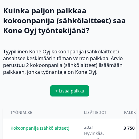
Kuinka paljon palkkaa
kokoonpanija (sähkölaitteet) saa
Kone Oyj työntekijänä?
Tyypillinen Kone Oyj kokoonpanija (sähkölaitteet)
ansaitsee keskimäärin tämän verran palkkaa. Arvio
perustuu 2 kokoonpanija (sähkölaitteet) lisäämään
palkkaan, jonka työnantaja on Kone Oyj.
+ Lisää palkka
TYÖNIMIKE
LISÄTIEDOT
PALKKA
2021
Kokoonpanija (sähkölaitteet)
3 750 €
Hyvinkää,