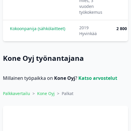
mies, 3
vuoden
työkokemus
2019
Kokoonpanija (sähkölaitteet)
2 800 €
Hyvinkää
Kone Oyj työnantajana
Millainen työpaikka on
Kone Oyj
?
Katso arvostelut
Palkkavertailu
>
Kone Oyj
>
Palkat