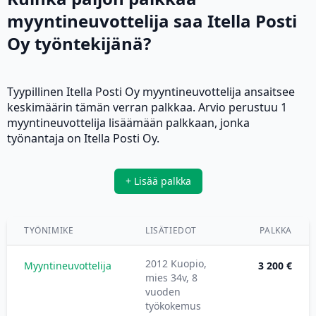
myyntineuvottelija saa Itella Posti
Oy työntekijänä?
Tyypillinen Itella Posti Oy myyntineuvottelija ansaitsee
keskimäärin tämän verran palkkaa. Arvio perustuu 1
myyntineuvottelija lisäämään palkkaan, jonka
työnantaja on Itella Posti Oy.
+ Lisää palkka
TYÖNIMIKE
LISÄTIEDOT
PALKKA
2012 Kuopio,
Myyntineuvottelija
3 200 €
mies 34v, 8
vuoden
työkokemus